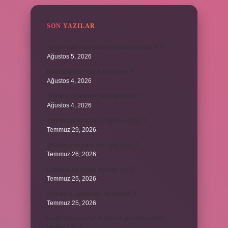
SON YAZILAR
Ay gibi gök cisimlerine verilen isim nedir ?
Ağustos 5, 2026
Barbunya kaç dakika haşlanır ?
Ağustos 4, 2026
Alüminyum kemik hastalığı nedir ?
Ağustos 4, 2026
Yeni tanışılan kıza ne hediye alınır ?
Temmuz 29, 2026
Whitney Houston sesi kaç oktav ?
Temmuz 26, 2026
Lazistan’da hangi şehirler var ?
Temmuz 25, 2026
Kilit modu engelledi ne demek ?
Temmuz 25, 2026
Kadın kocasından habersiz annesine para
verebilir mi ?