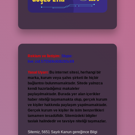
Reklam ve İletişim:
Skype:
live:.cid.575569c608265c69
Yasal Uyarı:
Bu internet sitesi, herhangi bir
marka, kurum veya şahıs şirketi ile hiçbir
bağlantısı bulunmamaktadır. Sitede yalnızca
kendi hazırladığımız makaleler
paylaşılmaktadır. Burada yer alan içerikler
haber niteliği taşımamakta olup, gerçek kurum
ve kişiler hakkında paylaşım yapılmamaktadır.
Gerçek kurum ve kişiler ile isim benzerlikleri
tamamen tesadüfidir. Sitemizdeki bilgiler
taslak halindedir ve tavsiye niteliği taşımazlar.
Sitemiz, 5651 Sayılı Kanun gereğince Bilgi