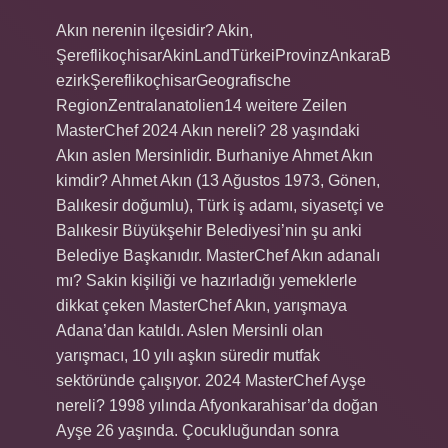
Akın nerenin ilçesidir? Akin,
ŞereflikoçhisarAkinLandTürkeiProvinzAnkaraB
ezirkŞereflikoçhisarGeografische
RegionZentralanatolien14 weitere Zeilen
MasterChef 2024 Akın nereli? 28 yaşındaki
Akın aslen Mersinlidir. Burhaniye Ahmet Akın
kimdir? Ahmet Akın (13 Ağustos 1973, Gönen,
Balıkesir doğumlu), Türk iş adamı, siyasetçi ve
Balıkesir Büyükşehir Belediyesi’nin şu anki
Belediye Başkanıdır. MasterChef Akın adanalı
mı? Sakin kişiliği ve hazırladığı yemeklerle
dikkat çeken MasterChef Akın, yarışmaya
Adana’dan katıldı. Aslen Mersinli olan
yarışmacı, 10 yılı aşkın süredir mutfak
sektöründe çalışıyor. 2024 MasterChef Ayşe
nereli? 1998 yılında Afyonkarahisar’da doğan
Ayşe 26 yaşında. Çocukluğundan sonra