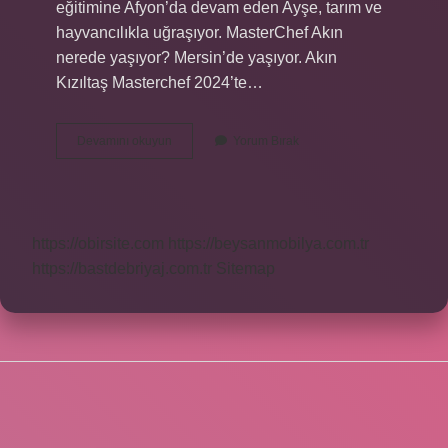
eğitimine Afyon’da devam eden Ayşe, tarım ve
hayvancılıkla uğraşıyor. MasterChef Akın
nerede yaşıyor? Mersin’de yaşıyor. Akın
Kızıltaş Masterchef 2024’te…
Akın
Devamını okuyun
Yorum Bırak
Köyü
Nereye
Bağlı
https://obirsite.com
https://beysanmobilya.com.tr
https://bastdebriyaj.com.tr
Sitemap
SIDEBAR