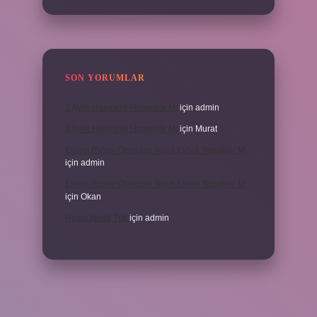
SON YORUMLAR
3 Aylık Hamilelik Hissedilir Mi
için
admin
3 Aylık Hamilelik Hissedilir Mi
için
Murat
Eşinin Rızası Olmadan Ikinci Evlilik Yapabilir Mi
için
admin
Eşinin Rızası Olmadan Ikinci Evlilik Yapabilir Mi
için
Okan
Haşat Nedir Tdk
için
admin