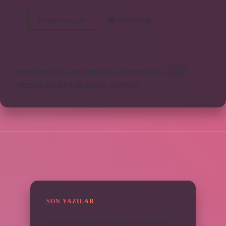
Deyt
Devamını okuyun
Yorum Bırak
Ne
Anlama
Gelir
https://obirsite.com
https://beysanmobilya.com.tr
https://bastdebriyaj.com.tr
Sitemap
SIDEBAR
SON YAZILAR
Yıllık geliri ne kadar olursa vergi verilir 2024 ?