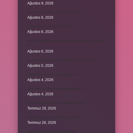
Ağustos 9, 2026
kuzu baskül et fiyatları ne kadar ?
Ağustos 8, 2026
Emir buyurmak ne demek ?
Ağustos 6, 2026
Kur’an’ı baştan sona okuyup bitirmeye ne denir
?
Ağustos 6, 2026
Ay gibi gök cisimlerine verilen isim nedir ?
Ağustos 5, 2026
Barbunya kaç dakika haşlanır ?
Ağustos 4, 2026
Alüminyum kemik hastalığı nedir ?
Ağustos 4, 2026
Yeni tanışılan kıza ne hediye alınır ?
Temmuz 29, 2026
Whitney Houston sesi kaç oktav ?
Temmuz 26, 2026
Lazistan’da hangi şehirler var ?