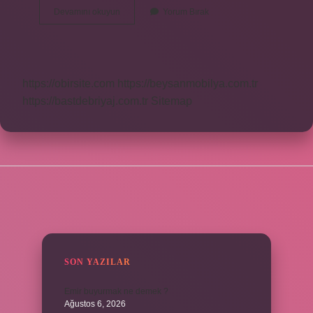
Zor
Devamını okuyun
Yorum Bırak
Balık
Ne
Demek
https://obirsite.com
https://beysanmobilya.com.tr
https://bastdebriyaj.com.tr
Sitemap
SIDEBAR
SON YAZILAR
Emir buyurmak ne demek ?
Ağustos 6, 2026