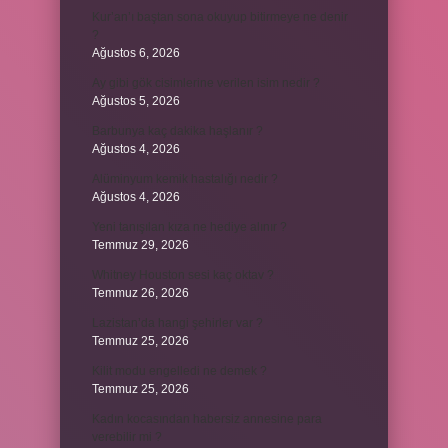
Kur’an’ı baştan sona okuyup bitirmeye ne denir
?
Ağustos 6, 2026
Ay gibi gök cisimlerine verilen isim nedir ?
Ağustos 5, 2026
Barbunya kaç dakika haşlanır ?
Ağustos 4, 2026
Alüminyum kemik hastalığı nedir ?
Ağustos 4, 2026
Yeni tanışılan kıza ne hediye alınır ?
Temmuz 29, 2026
Whitney Houston sesi kaç oktav ?
Temmuz 26, 2026
Lazistan’da hangi şehirler var ?
Temmuz 25, 2026
Kilit modu engelledi ne demek ?
Temmuz 25, 2026
Kadın kocasından habersiz annesine para
verebilir mi ?