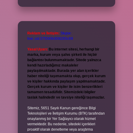
Reklam ve İletişim:
Skype:
live:.cid.575569c608265c69
Yasal Uyarı:
Bu internet sitesi, herhangi bir
marka, kurum veya şahıs şirketi ile hiçbir
bağlantısı bulunmamaktadır. Sitede yalnızca
kendi hazırladığımız makaleler
paylaşılmaktadır. Burada yer alan içerikler
haber niteliği taşımamakta olup, gerçek kurum
ve kişiler hakkında paylaşım yapılmamaktadır.
Gerçek kurum ve kişiler ile isim benzerlikleri
tamamen tesadüfidir. Sitemizdeki bilgiler
taslak halindedir ve tavsiye niteliği taşımazlar.
Sitemiz, 5651 Sayılı Kanun gereğince Bilgi
Teknolojileri ve İletişim Kurumu (BTK) tarafından
onaylanmış bir Yer Sağlayıcı olarak hizmet
vermektedir. Bu nedenle, sitedeki içerikleri
proaktif olarak denetleme veya araştırma