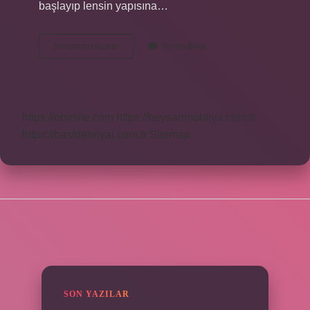
başlayıp lensin yapısına…
Lens
Devamını okuyun
Yorum Bırak
Nerede
Bulabilirim
https://obirsite.com
https://beysanmobilya.com.tr
https://bastdebriyaj.com.tr
Sitemap
SIDEBAR
SON YAZILAR