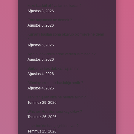
kuzu baskül et fiyatları ne kadar ?
Ağustos 8, 2026
Emir buyurmak ne demek ?
Ağustos 6, 2026
Kur’an’ı baştan sona okuyup bitirmeye ne denir
?
Ağustos 6, 2026
Ay gibi gök cisimlerine verilen isim nedir ?
Ağustos 5, 2026
Barbunya kaç dakika haşlanır ?
Ağustos 4, 2026
Alüminyum kemik hastalığı nedir ?
Ağustos 4, 2026
Yeni tanışılan kıza ne hediye alınır ?
Temmuz 29, 2026
Whitney Houston sesi kaç oktav ?
Temmuz 26, 2026
Lazistan’da hangi şehirler var ?
Temmuz 25, 2026