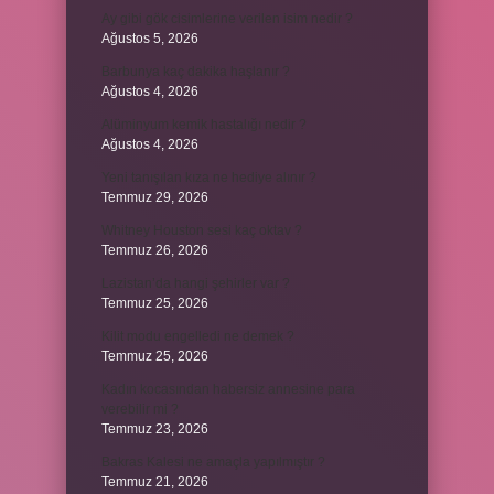
Ay gibi gök cisimlerine verilen isim nedir ?
Ağustos 5, 2026
Barbunya kaç dakika haşlanır ?
Ağustos 4, 2026
Alüminyum kemik hastalığı nedir ?
Ağustos 4, 2026
Yeni tanışılan kıza ne hediye alınır ?
Temmuz 29, 2026
Whitney Houston sesi kaç oktav ?
Temmuz 26, 2026
Lazistan’da hangi şehirler var ?
Temmuz 25, 2026
Kilit modu engelledi ne demek ?
Temmuz 25, 2026
Kadın kocasından habersiz annesine para
verebilir mi ?
Temmuz 23, 2026
Bakras Kalesi ne amaçla yapılmıştır ?
Temmuz 21, 2026