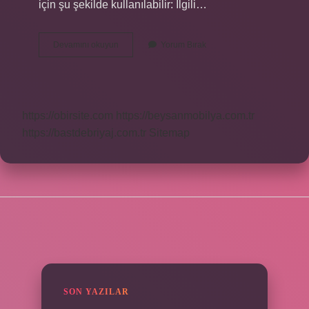
için şu şekilde kullanılabilir: İlgili…
Ingilizce
Devamını okuyun
Yorum Bırak
Açıklamak
Ne
Demek
https://obirsite.com
https://beysanmobilya.com.tr
https://bastdebriyaj.com.tr
Sitemap
SIDEBAR
SON YAZILAR