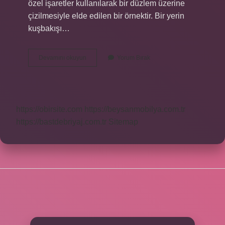
özel işaretler kullanılarak bir düzlem üzerine
çizilmesiyle elde edilen bir örnektir. Bir yerin
kuşbakışı…
Kroki
Devamını okuyun
Yorum Bırak
Bir
Yerin
Kuşbakışı
Çizimi
Nedir
https://obirsite.com
https://beysanmobilya.com.tr
https://bastdebriyaj.com.tr
Sitemap
SIDEBAR