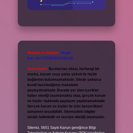
Reklam ve İletişim:
Skype:
live:.cid.575569c608265c69
Yasal Uyarı:
Bu internet sitesi, herhangi bir
marka, kurum veya şahıs şirketi ile hiçbir
bağlantısı bulunmamaktadır. Sitede yalnızca
kendi hazırladığımız makaleler
paylaşılmaktadır. Burada yer alan içerikler
haber niteliği taşımamakta olup, gerçek kurum
ve kişiler hakkında paylaşım yapılmamaktadır.
Gerçek kurum ve kişiler ile isim benzerlikleri
tamamen tesadüfidir. Sitemizdeki bilgiler
taslak halindedir ve tavsiye niteliği taşımazlar.
Sitemiz, 5651 Sayılı Kanun gereğince Bilgi