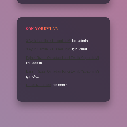
SON YORUMLAR
3 Aylık Hamilelik Hissedilir Mi
için
admin
3 Aylık Hamilelik Hissedilir Mi
için
Murat
Eşinin Rızası Olmadan Ikinci Evlilik Yapabilir Mi
için
admin
Eşinin Rızası Olmadan Ikinci Evlilik Yapabilir Mi
için
Okan
Haşat Nedir Tdk
için
admin