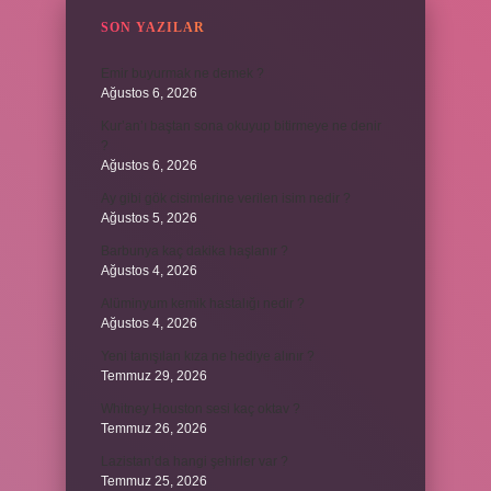
SON YAZILAR
Emir buyurmak ne demek ?
Ağustos 6, 2026
Kur’an’ı baştan sona okuyup bitirmeye ne denir
?
Ağustos 6, 2026
Ay gibi gök cisimlerine verilen isim nedir ?
Ağustos 5, 2026
Barbunya kaç dakika haşlanır ?
Ağustos 4, 2026
Alüminyum kemik hastalığı nedir ?
Ağustos 4, 2026
Yeni tanışılan kıza ne hediye alınır ?
Temmuz 29, 2026
Whitney Houston sesi kaç oktav ?
Temmuz 26, 2026
Lazistan’da hangi şehirler var ?
Temmuz 25, 2026