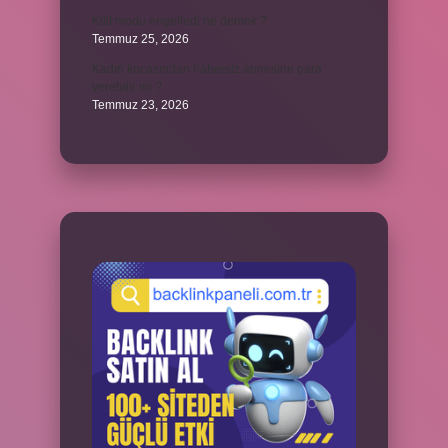
Kilit modu engelledi ne demek ?
Temmuz 25, 2026
Kadın kocasından habersiz annesine para
verebilir mi ?
Temmuz 23, 2026