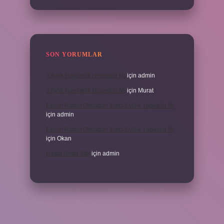
SON YORUMLAR
3 Aylık Hamilelik Hissedilir Mi
için
admin
3 Aylık Hamilelik Hissedilir Mi
için
Murat
Eşinin Rızası Olmadan Ikinci Evlilik Yapabilir Mi
için
admin
Eşinin Rızası Olmadan Ikinci Evlilik Yapabilir Mi
için
Okan
Haşat Nedir Tdk
için
admin