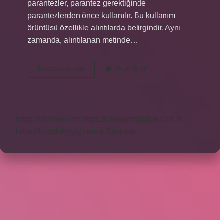
parantezler, parantez gerektiğinde
parantezlerden önce kullanılır. Bu kullanım
örüntüsü özellikle alıntılarda belirgindir. Aynı
zamanda, alıntılanan metinde…
Köşeli
Devamını okuyun
Yorum Bırak
Ayraç
Nerelerde
Kullanılır
Tdk
https://obirsite.com
https://beysanmobilya.com.tr
https://bastdebriyaj.com.tr
Sitemap
SIDEBAR