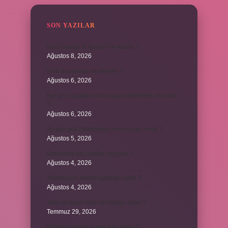
SON YAZILAR
kuzu baskül et fiyatları ne kadar ?
Ağustos 8, 2026
Emir buyurmak ne demek ?
Ağustos 6, 2026
Kur’an’ı baştan sona okuyup bitirmeye ne denir
?
Ağustos 6, 2026
Ay gibi gök cisimlerine verilen isim nedir ?
Ağustos 5, 2026
Barbunya kaç dakika haşlanır ?
Ağustos 4, 2026
Alüminyum kemik hastalığı nedir ?
Ağustos 4, 2026
Yeni tanışılan kıza ne hediye alınır ?
Temmuz 29, 2026
Whitney Houston sesi kaç oktav ?