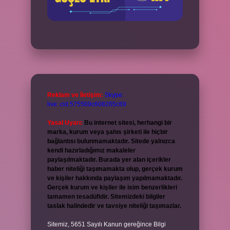
Reklam ve İletişim:
Skype:
live:.cid.575569c608265c69
Yasal Uyarı:
Bu internet sitesi, herhangi bir
marka, kurum veya şahıs şirketi ile hiçbir
bağlantısı bulunmamaktadır. Sitede yalnızca
kendi hazırladığımız makaleler
paylaşılmaktadır. Burada yer alan içerikler
haber niteliği taşımamakta olup, gerçek kurum
ve kişiler hakkında paylaşım yapılmamaktadır.
Gerçek kurum ve kişiler ile isim benzerlikleri
tamamen tesadüfidir. Sitemizdeki bilgiler
taslak halindedir ve tavsiye niteliği taşımazlar.
Sitemiz, 5651 Sayılı Kanun gereğince Bilgi