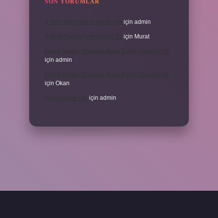
SON YORUMLAR
3 Aylık Hamilelik Hissedilir Mi
için
admin
3 Aylık Hamilelik Hissedilir Mi
için
Murat
Eşinin Rızası Olmadan Ikinci Evlilik Yapabilir Mi
için
admin
Eşinin Rızası Olmadan Ikinci Evlilik Yapabilir Mi
için
Okan
Haşat Nedir Tdk
için
admin
piabella