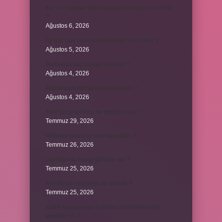
Kur’an’ı baştan sona okuyup bitirmeye ne denir
?
Ağustos 6, 2026
Ay gibi gök cisimlerine verilen isim nedir ?
Ağustos 5, 2026
Barbunya kaç dakika haşlanır ?
Ağustos 4, 2026
Alüminyum kemik hastalığı nedir ?
Ağustos 4, 2026
Yeni tanışılan kıza ne hediye alınır ?
Temmuz 29, 2026
Whitney Houston sesi kaç oktav ?
Temmuz 26, 2026
Lazistan’da hangi şehirler var ?
Temmuz 25, 2026
Kilit modu engelledi ne demek ?
Temmuz 25, 2026
Kadın kocasından habersiz annesine para
verebilir mi ?