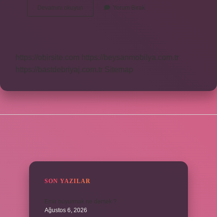
Korku
Devamını okuyun
Yorum Bırak
Ne
Demek
Ne
Demek
https://obirsite.com
https://beysanmobilya.com.tr
https://bastdebriyaj.com.tr
Sitemap
SIDEBAR
SON YAZILAR
Emir buyurmak ne demek ?
Ağustos 6, 2026