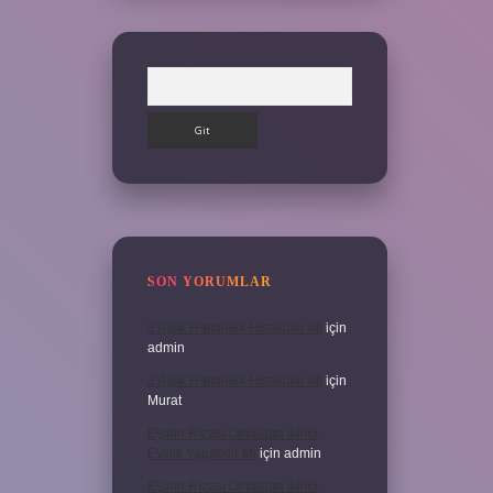
Arama
SON YORUMLAR
3 Aylık Hamilelik Hissedilir Mi
için
admin
3 Aylık Hamilelik Hissedilir Mi
için
Murat
Eşinin Rızası Olmadan Ikinci
Evlilik Yapabilir Mi
için
admin
Eşinin Rızası Olmadan Ikinci