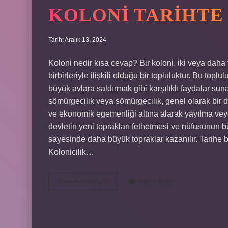
KOLONI TARIHTE
Tarih: Aralık 13, 2024
Koloni nedir kısa cevap? Bir koloni, iki veya daha 
birbirleriyle ilişkili olduğu bir topluluktur. Bu t
büyük avlara saldırmak gibi karşılıklı faydalar sun
sömürgecilik veya sömürgecilik, genel olarak bir dev
ve ekonomik egemenliği altına alarak yayılma veya y
devletin yeni toprakları fethetmesi ve nüfusunun b
sayesinde daha büyük topraklar kazanılır. Tarihe b
Kolonicilik…
Koloni
Devamını okuyun
Yorum Bırak
Tarihte
Ne
Demek