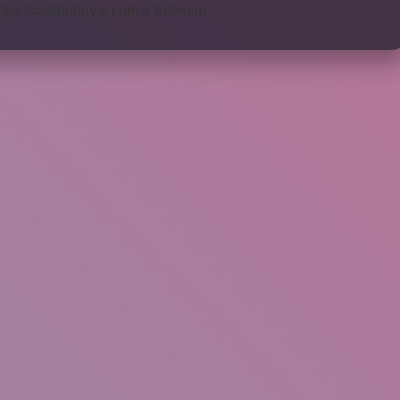
ttps://bastdebriyaj.com.tr
Sitemap