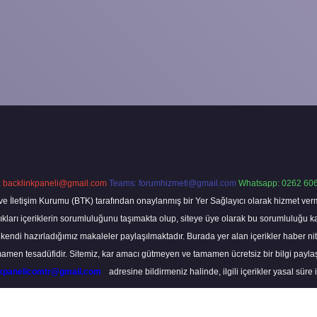
:
backlinkpaneli@gmail.com
Teams:
forumhizmeti@gmail.com
Whatsapp: 0262 606
ve İletişim Kurumu (BTK) tarafından onaylanmış bir Yer Sağlayıcı olarak hizmet verm
rı içeriklerin sorumluluğunu taşımakta olup, siteye üye olarak bu sorumluluğu kabul
a kendi hazırladığımız makaleler paylaşılmaktadır. Burada yer alan içerikler haber 
tamamen tesadüfidir. Sitemiz, kar amacı gütmeyen ve tamamen ücretsiz bir bilgi pay
nkpanelicomtr@gmail.com
adresine bildirmeniz halinde, ilgili içerikler yasal süre 