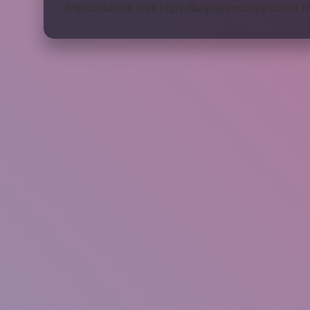
https://obirsite.com
https://beysanmobilya.com.tr
h