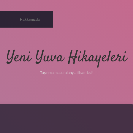
Hakkımızda
Yeni Yuva Hikayeleri
Taşınma maceralarıyla ilham bul!