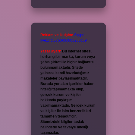
Reklam ve İletişim:
Skype:
live:.cid.575569c608265c69
Yasal Uyarı:
Bu internet sitesi,
herhangi bir marka, kurum veya
şahıs şirketi ile hiçbir bağlantısı
bulunmamaktadır. Sitede
yalnızca kendi hazırladığımız
makaleler paylaşılmaktadır.
Burada yer alan içerikler haber
niteliği taşımamakta olup,
gerçek kurum ve kişiler
hakkında paylaşım
yapılmamaktadır. Gerçek kurum
ve kişiler ile isim benzerlikleri
tamamen tesadüfidir.
Sitemizdeki bilgiler taslak
halindedir ve tavsiye niteliği
taşımazlar.