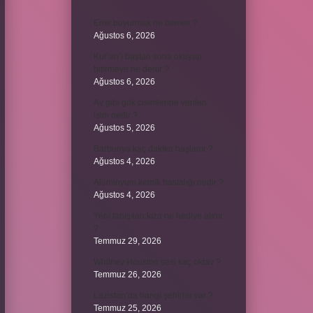
Emir buyurmak ne demek ?
Ağustos 6, 2026
Kur’an’ı baştan sona okuyup
bitirmeye ne denir ?
Ağustos 6, 2026
Ay gibi gök cisimlerine verilen
isim nedir ?
Ağustos 5, 2026
Barbunya kaç dakika haşlanır ?
Ağustos 4, 2026
Alüminyum kemik hastalığı nedir ?
Ağustos 4, 2026
Yeni tanışılan kıza ne hediye alınır
?
Temmuz 29, 2026
Whitney Houston sesi kaç oktav ?
Temmuz 26, 2026
Lazistan’da hangi şehirler var ?
Temmuz 25, 2026