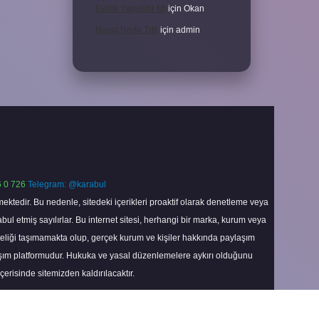
Evlilik Yapabilir Mi
için
Okan
Haşat Nedir Tdk
için
admin
 0 726
Telegram: @karabul
ektedir. Bu nedenle, sitedeki içerikleri proaktif olarak denetleme veya
 etmiş sayılırlar. Bu internet sitesi, herhangi bir marka, kurum veya
niteliği taşımamakta olup, gerçek kurum ve kişiler hakkında paylaşım
laşım platformudur. Hukuka ve yasal düzenlemelere aykırı olduğunu
içerisinde sitemizden kaldırılacaktır.
Scroll
to