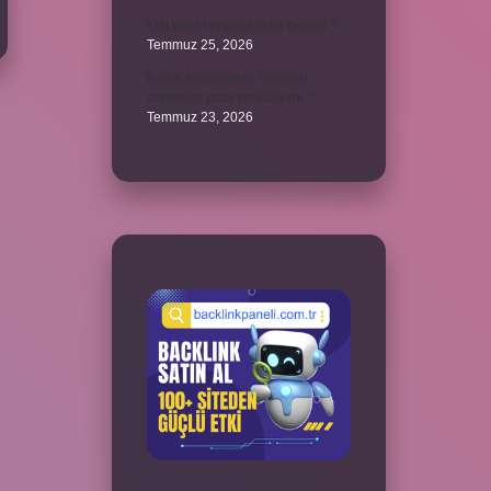
Kilit modu engelledi ne demek ?
Temmuz 25, 2026
Kadın kocasından habersiz
annesine para verebilir mi ?
Temmuz 23, 2026