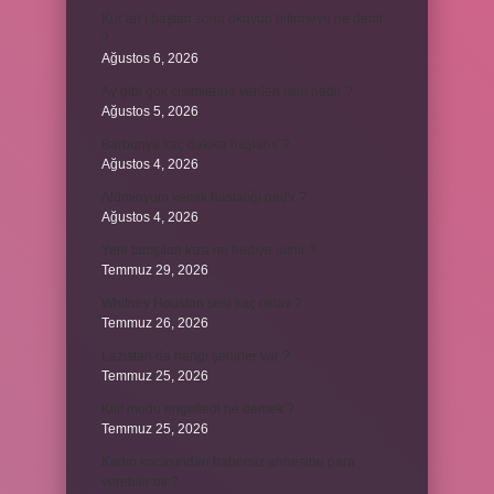
Kur’an’ı baştan sona okuyup bitirmeye ne denir
?
Ağustos 6, 2026
Ay gibi gök cisimlerine verilen isim nedir ?
Ağustos 5, 2026
Barbunya kaç dakika haşlanır ?
Ağustos 4, 2026
Alüminyum kemik hastalığı nedir ?
Ağustos 4, 2026
Yeni tanışılan kıza ne hediye alınır ?
Temmuz 29, 2026
Whitney Houston sesi kaç oktav ?
Temmuz 26, 2026
Lazistan’da hangi şehirler var ?
Temmuz 25, 2026
Kilit modu engelledi ne demek ?
Temmuz 25, 2026
Kadın kocasından habersiz annesine para
verebilir mi ?