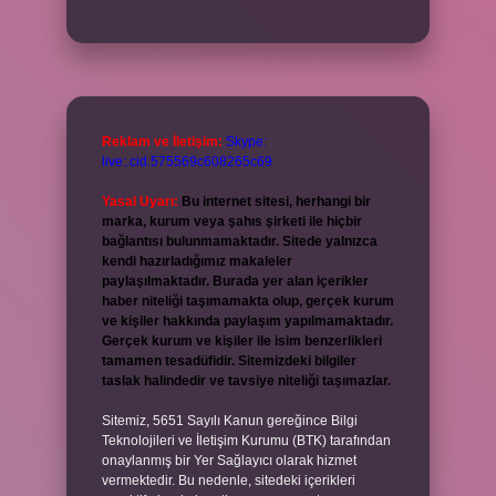
Reklam ve İletişim:
Skype:
live:.cid.575569c608265c69
Yasal Uyarı:
Bu internet sitesi, herhangi bir
marka, kurum veya şahıs şirketi ile hiçbir
bağlantısı bulunmamaktadır. Sitede yalnızca
kendi hazırladığımız makaleler
paylaşılmaktadır. Burada yer alan içerikler
haber niteliği taşımamakta olup, gerçek kurum
ve kişiler hakkında paylaşım yapılmamaktadır.
Gerçek kurum ve kişiler ile isim benzerlikleri
tamamen tesadüfidir. Sitemizdeki bilgiler
taslak halindedir ve tavsiye niteliği taşımazlar.
Sitemiz, 5651 Sayılı Kanun gereğince Bilgi
Teknolojileri ve İletişim Kurumu (BTK) tarafından
onaylanmış bir Yer Sağlayıcı olarak hizmet
vermektedir. Bu nedenle, sitedeki içerikleri