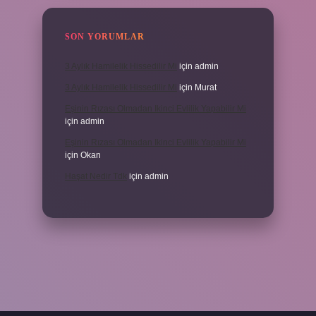
SON YORUMLAR
3 Aylık Hamilelik Hissedilir Mi
için
admin
3 Aylık Hamilelik Hissedilir Mi
için
Murat
Eşinin Rızası Olmadan Ikinci Evlilik Yapabilir Mi
için
admin
Eşinin Rızası Olmadan Ikinci Evlilik Yapabilir Mi
için
Okan
Haşat Nedir Tdk
için
admin