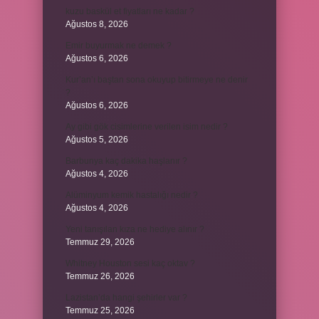
kuzu baskül et fiyatları ne kadar ?
Ağustos 8, 2026
Emir buyurmak ne demek ?
Ağustos 6, 2026
Kur’an’ı baştan sona okuyup bitirmeye ne denir
?
Ağustos 6, 2026
Ay gibi gök cisimlerine verilen isim nedir ?
Ağustos 5, 2026
Barbunya kaç dakika haşlanır ?
Ağustos 4, 2026
Alüminyum kemik hastalığı nedir ?
Ağustos 4, 2026
Yeni tanışılan kıza ne hediye alınır ?
Temmuz 29, 2026
Whitney Houston sesi kaç oktav ?
Temmuz 26, 2026
Lazistan’da hangi şehirler var ?
Temmuz 25, 2026