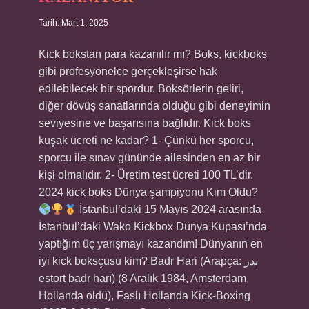
Tarih: Mart 1, 2025
Kick bokstan para kazanılır mı? Boks, kickboks
gibi profesyonelce gerçekleşirse hak
edilebilecek bir spordur. Boksörlerin geliri,
diğer dövüş sanatlarında olduğu gibi deneyimin
seviyesine ve başarısına bağlıdır. Kick boks
kuşak ücreti ne kadar? 1- Çünkü her sporcu,
sporcu ile sınav gününde ailesinden en az bir
kişi olmalıdır. 2- Üretim test ücreti 100 TL’dir.
2024 kick boks Dünya şampiyonu Kim Oldu?
İstanbul’daki 15 Mayıs 2024 arasında
İstanbul’daki Wako Kickbox Dünya Kupası’nda
yaptığım üç yarışmayı kazandım! Dünyanın en
iyi kick boksçusu kim? Badr Hari (Arapça: بدر
estort badr hārī) (8 Aralık 1984, Amsterdam,
Hollanda öldü), Faslı Hollanda Kick-Boxing