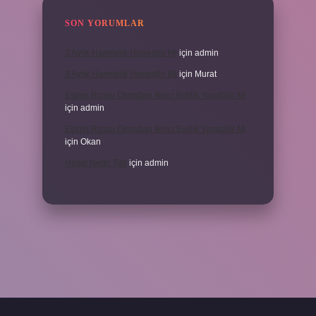
SON YORUMLAR
3 Aylık Hamilelik Hissedilir Mi
için
admin
3 Aylık Hamilelik Hissedilir Mi
için
Murat
Eşinin Rızası Olmadan Ikinci Evlilik Yapabilir Mi
için
admin
Eşinin Rızası Olmadan Ikinci Evlilik Yapabilir Mi
için
Okan
Haşat Nedir Tdk
için
admin
piabella