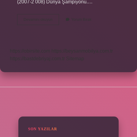
(2007-2 008) Dünya Şampiyonu.…
Dünya
Devamını okuyun
Yorum Bırak
Kickboks
Şampiyonu
Ne
Kadar
Kazanıyor
https://obirsite.com
https://beysanmobilya.com.tr
https://bastdebriyaj.com.tr
Sitemap
SIDEBAR
SON YAZILAR