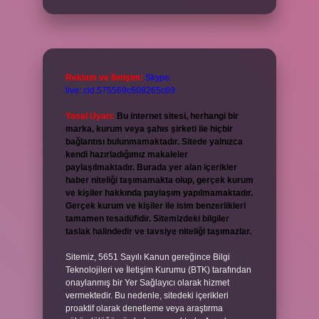
Reklam ve İletişim:
Skype:
live:.cid.575569c608265c69
Yasal Uyarı:
Bu internet sitesi, herhangi bir
marka, kurum veya şahıs şirketi ile hiçbir
bağlantısı bulunmamaktadır. Sitede yalnızca
kendi hazırladığımız makaleler
paylaşılmaktadır. Burada yer alan içerikler
haber niteliği taşımamakta olup, gerçek kurum
ve kişiler hakkında paylaşım yapılmamaktadır.
Gerçek kurum ve kişiler ile isim benzerlikleri
tamamen tesadüfidir. Sitemizdeki bilgiler
taslak halindedir ve tavsiye niteliği taşımazlar.
Sitemiz, 5651 Sayılı Kanun gereğince Bilgi
Teknolojileri ve İletişim Kurumu (BTK) tarafından
onaylanmış bir Yer Sağlayıcı olarak hizmet
vermektedir. Bu nedenle, sitedeki içerikleri
proaktif olarak denetleme veya araştırma