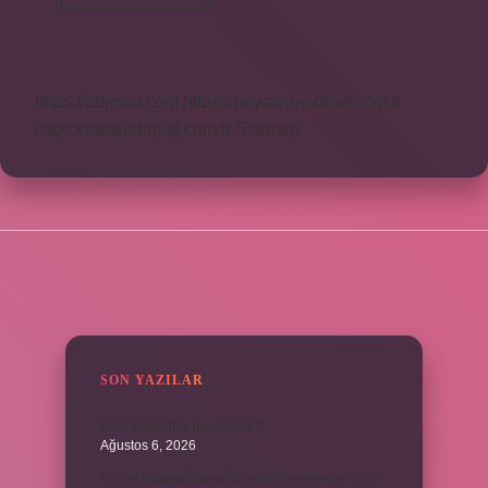
Yön
Nasıl
Bulunur
https://obirsite.com
https://beysanmobilya.com.tr
https://bastdebriyaj.com.tr
Sitemap
SIDEBAR
SON YAZILAR
Emir buyurmak ne demek ?
Ağustos 6, 2026
Kur’an’ı baştan sona okuyup bitirmeye ne denir