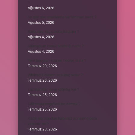
?
Ağustos 6, 2026
Ay gibi gök cisimlerine verilen isim nedir ?
Ağustos 5, 2026
Barbunya kaç dakika haşlanır ?
Ağustos 4, 2026
Alüminyum kemik hastalığı nedir ?
Ağustos 4, 2026
Yeni tanışılan kıza ne hediye alınır ?
Temmuz 29, 2026
Whitney Houston sesi kaç oktav ?
Temmuz 26, 2026
Lazistan’da hangi şehirler var ?
Temmuz 25, 2026
Kilit modu engelledi ne demek ?
Temmuz 25, 2026
Kadın kocasından habersiz annesine para
verebilir mi ?
Temmuz 23, 2026