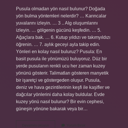
Pusula olmadan yön nasıl bulunur? Doğada
yön bulma yöntemleri nelerdir? … Karıncalar
yuvalarını izleyin. … 3 .. Alg oluşumlarını
izleyin. … gölgenin gücünü keşfedin. … 5.
Ağaçlara bak. … 6. Kutup yıldızı ve takımyıldızı
öğrenin. … 7. aylık geceyi ayla takip edin.
Yönleri en kolay nasıl buluruz? Pusula: En
basit pusula ile yönümüzü buluyoruz. Düz bir
yerde pusulanın renkli ucu her zaman kuzey
yönünü gösterir. Talimatları gösteren manyetik
bir işaretçi ve göstergeden oluşur. Pusula,
deniz ve hava gezintilerinin keşfi ile kaşifler ve
dağcılar yönlerini daha kolay buldular. Evde
kuzey yönü nasıl bulunur? Bir evin cephesi,
güneşin yönüne bakarak veya bir…
Pusulasız
Devamını okuyun
Yorum Bırak