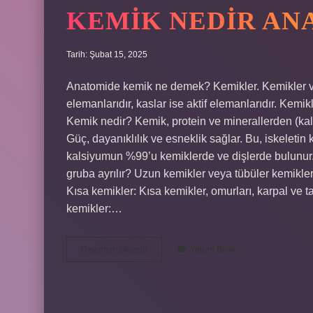
KEMIK NEDIR AN
Tarih: Şubat 15, 2025
Anatomide kemik ne demek? Kemikler. Kemikler ve
elemanlarıdır, kaslar ise aktif elemanlarıdır. Kemik
Kemik nedir? Kemik, protein ve minerallerden (kal
Güç, dayanıklılık ve esneklik sağlar. Bu, iskeleti
kalsiyumun %99’u kemiklerde ve dişlerde bulunur.
gruba ayrılır? Uzun kemikler veya tübüler kemikler, 
Kısa kemikler: Kısa kemikler, omurları, karpal ve ta
kemikler:…
Kemik
Devamını okuyun
Yorum Bırak
Nedir
Anatomi