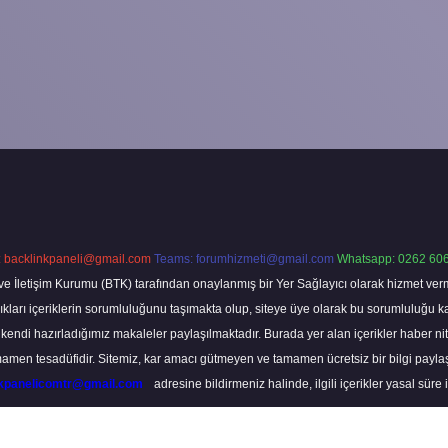
:
backlinkpaneli@gmail.com
Teams:
forumhizmeti@gmail.com
Whatsapp: 0262 606
ve İletişim Kurumu (BTK) tarafından onaylanmış bir Yer Sağlayıcı olarak hizmet verm
rı içeriklerin sorumluluğunu taşımakta olup, siteye üye olarak bu sorumluluğu kabul
a kendi hazırladığımız makaleler paylaşılmaktadır. Burada yer alan içerikler haber 
tamamen tesadüfidir. Sitemiz, kar amacı gütmeyen ve tamamen ücretsiz bir bilgi pay
nkpanelicomtr@gmail.com
adresine bildirmeniz halinde, ilgili içerikler yasal süre 