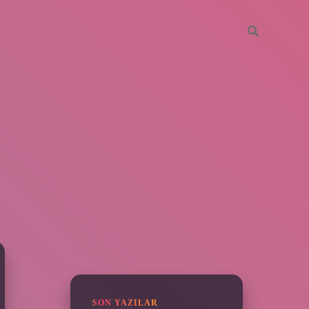
SIDEBAR
piabella
SON YAZILAR