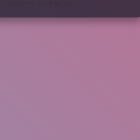
ttps://bastdebriyaj.com.tr
Sitemap