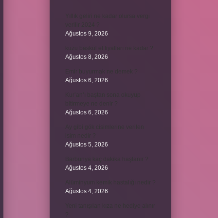
Yıllık geliri ne kadar olursa vergi
verilir 2024 ?
Ağustos 9, 2026
kuzu baskül et fiyatları ne kadar ?
Ağustos 8, 2026
Emir buyurmak ne demek ?
Ağustos 6, 2026
Kur’an’ı baştan sona okuyup
bitirmeye ne denir ?
Ağustos 6, 2026
Ay gibi gök cisimlerine verilen
isim nedir ?
Ağustos 5, 2026
Barbunya kaç dakika haşlanır ?
Ağustos 4, 2026
Alüminyum kemik hastalığı nedir ?
Ağustos 4, 2026
Yeni tanışılan kıza ne hediye alınır
?