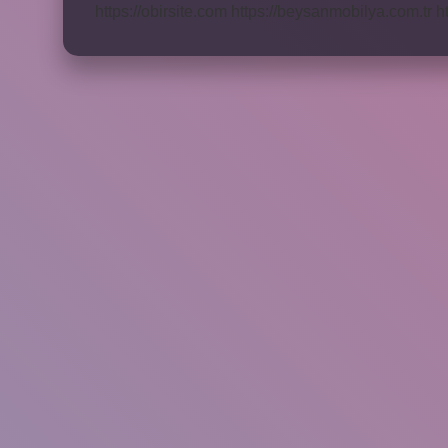
https://obirsite.com
https://beysanmobilya.com.tr
h