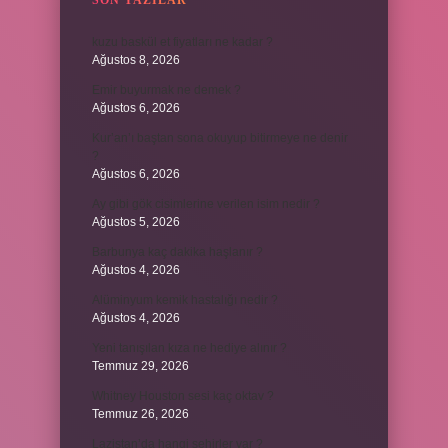
SON YAZILAR
kuzu baskül et fiyatları ne kadar ?
Ağustos 8, 2026
Emir buyurmak ne demek ?
Ağustos 6, 2026
Kur’an’ı baştan sona okuyup bitirmeye ne denir
?
Ağustos 6, 2026
Ay gibi gök cisimlerine verilen isim nedir ?
Ağustos 5, 2026
Barbunya kaç dakika haşlanır ?
Ağustos 4, 2026
Alüminyum kemik hastalığı nedir ?
Ağustos 4, 2026
Yeni tanışılan kıza ne hediye alınır ?
Temmuz 29, 2026
Whitney Houston sesi kaç oktav ?
Temmuz 26, 2026
Lazistan’da hangi şehirler var ?