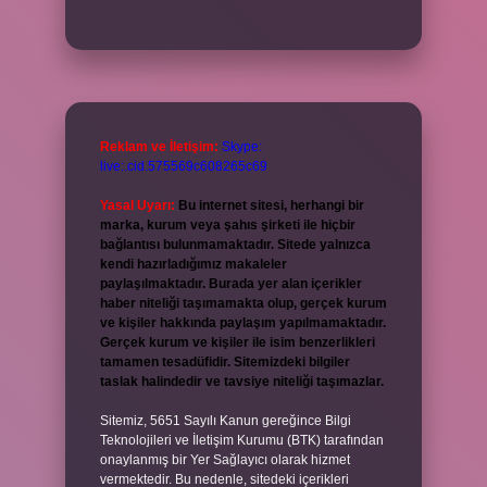
Reklam ve İletişim:
Skype:
live:.cid.575569c608265c69
Yasal Uyarı:
Bu internet sitesi, herhangi bir
marka, kurum veya şahıs şirketi ile hiçbir
bağlantısı bulunmamaktadır. Sitede yalnızca
kendi hazırladığımız makaleler
paylaşılmaktadır. Burada yer alan içerikler
haber niteliği taşımamakta olup, gerçek kurum
ve kişiler hakkında paylaşım yapılmamaktadır.
Gerçek kurum ve kişiler ile isim benzerlikleri
tamamen tesadüfidir. Sitemizdeki bilgiler
taslak halindedir ve tavsiye niteliği taşımazlar.
Sitemiz, 5651 Sayılı Kanun gereğince Bilgi
Teknolojileri ve İletişim Kurumu (BTK) tarafından
onaylanmış bir Yer Sağlayıcı olarak hizmet
vermektedir. Bu nedenle, sitedeki içerikleri