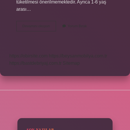
tüketilmesi önerilmemektedir. Ayrıca 1-6 yaş
arası…
Kefir
Devamını okuyun
Yorum Bırak
Böbreklere
Iyi
Gelir
Mi
https://obirsite.com
https://beysanmobilya.com.tr
https://bastdebriyaj.com.tr
Sitemap
SIDEBAR