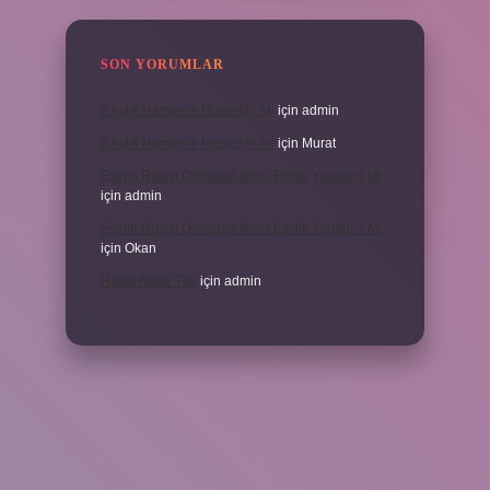
SON YORUMLAR
3 Aylık Hamilelik Hissedilir Mi
için
admin
3 Aylık Hamilelik Hissedilir Mi
için
Murat
Eşinin Rızası Olmadan Ikinci Evlilik Yapabilir Mi
için
admin
Eşinin Rızası Olmadan Ikinci Evlilik Yapabilir Mi
için
Okan
Haşat Nedir Tdk
için
admin