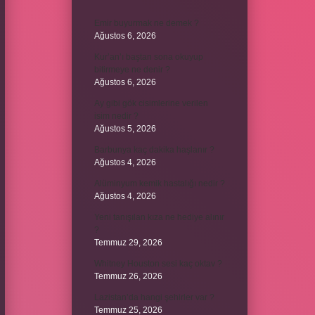
Emir buyurmak ne demek ?
Ağustos 6, 2026
Kur’an’ı baştan sona okuyup
bitirmeye ne denir ?
Ağustos 6, 2026
Ay gibi gök cisimlerine verilen
isim nedir ?
Ağustos 5, 2026
Barbunya kaç dakika haşlanır ?
Ağustos 4, 2026
Alüminyum kemik hastalığı nedir ?
Ağustos 4, 2026
Yeni tanışılan kıza ne hediye alınır
?
Temmuz 29, 2026
Whitney Houston sesi kaç oktav ?
Temmuz 26, 2026
Lazistan’da hangi şehirler var ?
Temmuz 25, 2026