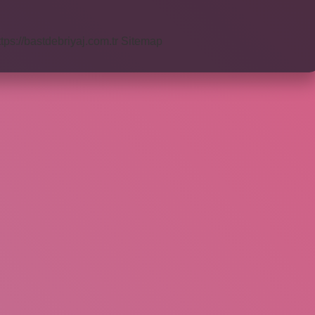
ttps://bastdebriyaj.com.tr
Sitemap