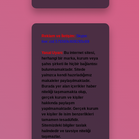
Reklam ve İletişim:
Skype:
live:.cid.575569c608265c69
Yasal Uyarı:
Bu internet sitesi,
herhangi bir marka, kurum veya
şahıs şirketi ile hiçbir bağlantısı
bulunmamaktadır. Sitede
yalnızca kendi hazırladığımız
makaleler paylaşılmaktadır.
Burada yer alan içerikler haber
niteliği taşımamakta olup,
gerçek kurum ve kişiler
hakkında paylaşım
yapılmamaktadır. Gerçek kurum
ve kişiler ile isim benzerlikleri
tamamen tesadüfidir.
Sitemizdeki bilgiler taslak
halindedir ve tavsiye niteliği
taşımazlar.