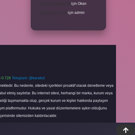
Evlilik Yapabilir Mi
için
Okan
Haşat Nedir Tdk
için
admin
 0 726
Telegram: @karabul
ektedir. Bu nedenle, sitedeki içerikleri proaktif olarak denetleme veya
 etmiş sayılırlar. Bu internet sitesi, herhangi bir marka, kurum veya
niteliği taşımamakta olup, gerçek kurum ve kişiler hakkında paylaşım
laşım platformudur. Hukuka ve yasal düzenlemelere aykırı olduğunu
içerisinde sitemizden kaldırılacaktır.
Scroll
to