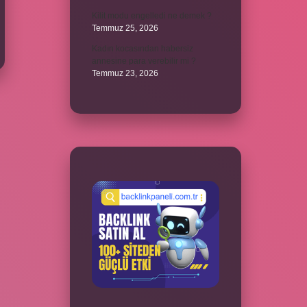
Kilit modu engelledi ne demek ?
Temmuz 25, 2026
Kadın kocasından habersiz
annesine para verebilir mi ?
Temmuz 23, 2026