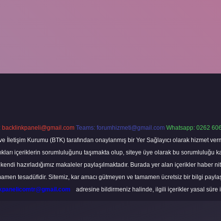
:
backlinkpaneli@gmail.com
Teams:
forumhizmeti@gmail.com
Whatsapp: 0262 606
ve İletişim Kurumu (BTK) tarafından onaylanmış bir Yer Sağlayıcı olarak hizmet verm
rı içeriklerin sorumluluğunu taşımakta olup, siteye üye olarak bu sorumluluğu kabul
a kendi hazırladığımız makaleler paylaşılmaktadır. Burada yer alan içerikler haber 
tamamen tesadüfidir. Sitemiz, kar amacı gütmeyen ve tamamen ücretsiz bir bilgi pay
nkpanelicomtr@gmail.com
adresine bildirmeniz halinde, ilgili içerikler yasal süre 