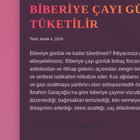
BIBERIYE ÇAYI G
TÜKETILIR
Tarih: Aralık 4, 2024
Biberiye günlük ne kadar tüketilmeli? İhtiyacınıza g
ekleyebilirsiniz. Biberiye çayı günlük birkaç fincan
antioksidan ve iltihap giderici açısından zengin bir 
ve serbest radikalleri nötralize eder. Kas ağrılarını 
ve gazı azaltmaya yardımcı olan antispazmodik özel
İbrahim Saraçoğlu’na göre biberiye çayının vücutta
düzenlediği, bağırsakları temizlediği, kilo vermeye
dolaşımını arttırdığı, stresi azalttığı, saç dökülmes
Biberiye
Devamını okuyun
Yorum Bırak
Çayı
Günde