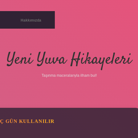
Hakkımızda
Yeni Yuva Hikayeleri
Taşınma maceralarıyla ilham bul!
AÇ GÜN KULLANILIR