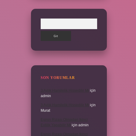
Arama
SON YORUMLAR
3 Aylık Hamilelik Hissedilir Mi
için
admin
3 Aylık Hamilelik Hissedilir Mi
için
Murat
Eşinin Rızası Olmadan Ikinci
Evlilik Yapabilir Mi
için
admin
Eşinin Rızası Olmadan Ikinci