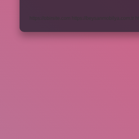
Kaç
Defa
Tüketilir
https://obirsite.com
https://beysanmobilya.com.tr
h