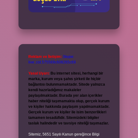
Reklam ve İletişim:
Skype:
live:.cid.575569c608265c69
Yasal Uyarı:
Bu internet sitesi, herhangi bir
marka, kurum veya şahıs şirketi ile hiçbir
bağlantısı bulunmamaktadır. Sitede yalnızca
kendi hazırladığımız makaleler
paylaşılmaktadır. Burada yer alan içerikler
haber niteliği taşımamakta olup, gerçek kurum
ve kişiler hakkında paylaşım yapılmamaktadır.
Gerçek kurum ve kişiler ile isim benzerlikleri
tamamen tesadüfidir. Sitemizdeki bilgiler
taslak halindedir ve tavsiye niteliği taşımazlar.
Sitemiz, 5651 Sayılı Kanun gereğince Bilgi