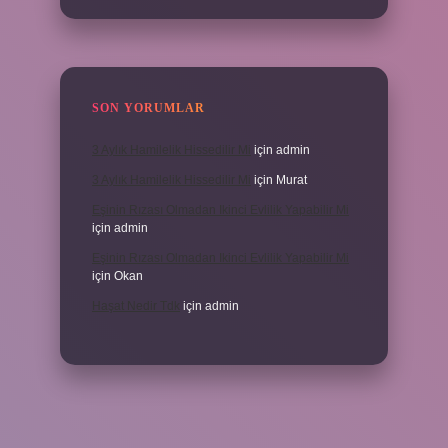
SON YORUMLAR
3 Aylık Hamilelik Hissedilir Mi
için
admin
3 Aylık Hamilelik Hissedilir Mi
için
Murat
Eşinin Rızası Olmadan Ikinci Evlilik Yapabilir Mi
için
admin
Eşinin Rızası Olmadan Ikinci Evlilik Yapabilir Mi
için
Okan
Haşat Nedir Tdk
için
admin