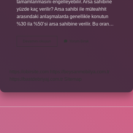
tamamlanmasını engelleyebilir. Arsa sahibine
yüzde kaç verilir? Arsa sahibi ile müteahhit
arasındaki anlaşmalarda genellikle konutun
%30 ila %50’si arsa sahibine verilir. Bu oran…
Müteahhite
Devamını okuyun
Yorum Bırak
Arsa
Verirken
Nelere
Dikkat
Etmek
https://obirsite.com
https://beysanmobilya.com.tr
Gerekir
https://bastdebriyaj.com.tr
Sitemap
SIDEBAR