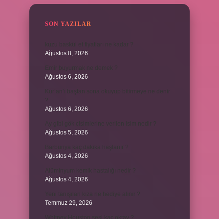
SON YAZILAR
kuzu baskül et fiyatları ne kadar ?
Ağustos 8, 2026
Emir buyurmak ne demek ?
Ağustos 6, 2026
Kur’an’ı baştan sona okuyup bitirmeye ne denir
?
Ağustos 6, 2026
Ay gibi gök cisimlerine verilen isim nedir ?
Ağustos 5, 2026
Barbunya kaç dakika haşlanır ?
Ağustos 4, 2026
Alüminyum kemik hastalığı nedir ?
Ağustos 4, 2026
Yeni tanışılan kıza ne hediye alınır ?
Temmuz 29, 2026
Whitney Houston sesi kaç oktav ?