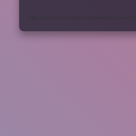
Indirim
Ne
Zamana
https://obirsite.com
https://beysanmobilya.com.tr
h
Kadar