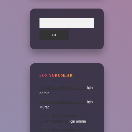
Arama
SON YORUMLAR
3 Aylık Hamilelik Hissedilir Mi
için
admin
3 Aylık Hamilelik Hissedilir Mi
için
Murat
Eşinin Rızası Olmadan Ikinci
Evlilik Yapabilir Mi
için
admin
Eşinin Rızası Olmadan Ikinci