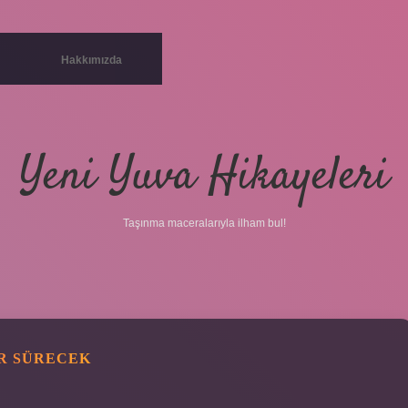
Hakkımızda
Yeni Yuva Hikayeleri
Taşınma maceralarıyla ilham bul!
AR SÜRECEK