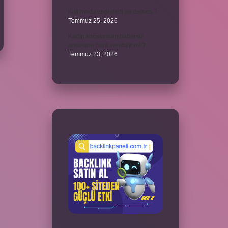
Kilit modu engelledi ne demek ?
Temmuz 25, 2026
Kadın kocasından habersiz
annesine para verebilir mi ?
Temmuz 23, 2026