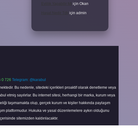
Evlilik Yapabilir Mi
için
Okan
Haşat Nedir Tdk
için
admin
 0 726
Telegram: @karabul
ektedir. Bu nedenle, sitedeki içerikleri proaktif olarak denetleme veya
 etmiş sayılırlar. Bu internet sitesi, herhangi bir marka, kurum veya
niteliği taşımamakta olup, gerçek kurum ve kişiler hakkında paylaşım
laşım platformudur. Hukuka ve yasal düzenlemelere aykırı olduğunu
içerisinde sitemizden kaldırılacaktır.
Scroll
to