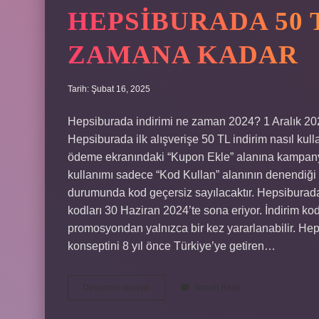
HEPSIBURADA 50 
ZAMANA KADAR
Tarih: Şubat 16, 2025
Hepsiburada indirimi ne zaman 2024? 1 Aralık 202
Hepsiburada ilk alışverişe 50 TL indirim nasıl ku
ödeme ekranındaki “Kupon Ekle” alanına kampan
kullanımı sadece “Kod Kullan” alanının denendiği h
durumunda kod geçersiz sayılacaktır. Hepsiburada
kodları 30 Haziran 2024’te sona eriyor. İndirim kod
promosyondan yalnızca bir kez yararlanabilir. H
konseptini 8 yıl önce Türkiye’ye getiren…
Hepsiburada
Devamını okuyun
Yorum Bırak
50
Tl