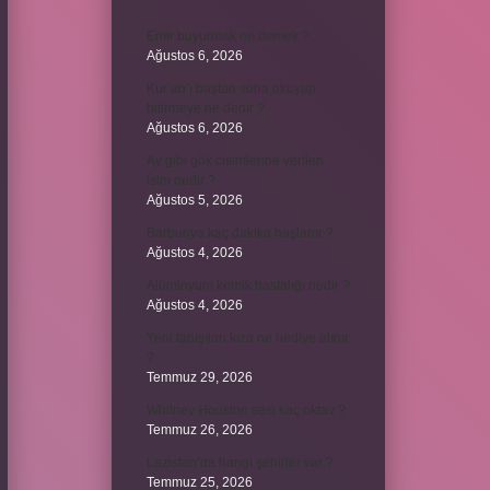
Emir buyurmak ne demek ?
Ağustos 6, 2026
Kur’an’ı baştan sona okuyup
bitirmeye ne denir ?
Ağustos 6, 2026
Ay gibi gök cisimlerine verilen
isim nedir ?
Ağustos 5, 2026
Barbunya kaç dakika haşlanır ?
Ağustos 4, 2026
Alüminyum kemik hastalığı nedir ?
Ağustos 4, 2026
Yeni tanışılan kıza ne hediye alınır
?
Temmuz 29, 2026
Whitney Houston sesi kaç oktav ?
Temmuz 26, 2026
Lazistan’da hangi şehirler var ?
Temmuz 25, 2026