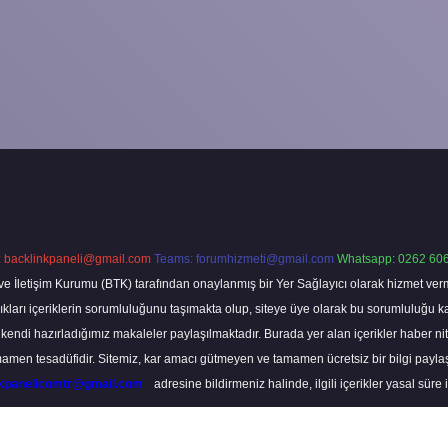
:
backlinkpaneli@gmail.com
Teams:
forumhizmeti@gmail.com
Whatsapp: 0262 606
ve İletişim Kurumu (BTK) tarafından onaylanmış bir Yer Sağlayıcı olarak hizmet verm
rı içeriklerin sorumluluğunu taşımakta olup, siteye üye olarak bu sorumluluğu kabul
a kendi hazırladığımız makaleler paylaşılmaktadır. Burada yer alan içerikler haber 
tamamen tesadüfidir. Sitemiz, kar amacı gütmeyen ve tamamen ücretsiz bir bilgi pay
nkpanelicomtr@gmail.com
adresine bildirmeniz halinde, ilgili içerikler yasal süre 