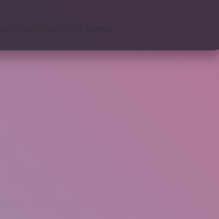
ttps://bastdebriyaj.com.tr
Sitemap