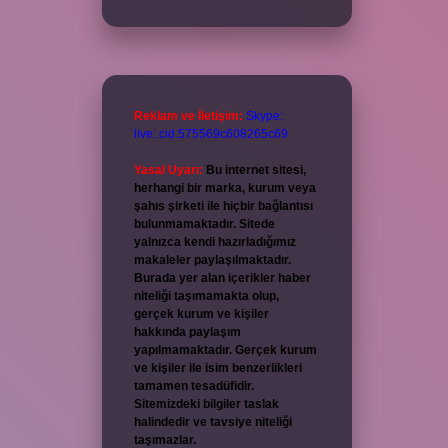
Reklam ve İletişim:
Skype:
live:.cid.575569c608265c69
Yasal Uyarı:
Bu internet sitesi,
herhangi bir marka, kurum veya
şahıs şirketi ile hiçbir bağlantısı
bulunmamaktadır. Sitede
yalnızca kendi hazırladığımız
makaleler paylaşılmaktadır.
Burada yer alan içerikler haber
niteliği taşımamakta olup,
gerçek kurum ve kişiler
hakkında paylaşım
yapılmamaktadır. Gerçek kurum
ve kişiler ile isim benzerlikleri
tamamen tesadüfidir.
Sitemizdeki bilgiler taslak
halindedir ve tavsiye niteliği
taşımazlar.