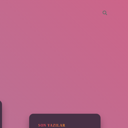
SIDEBAR
piabella
SON YAZILAR