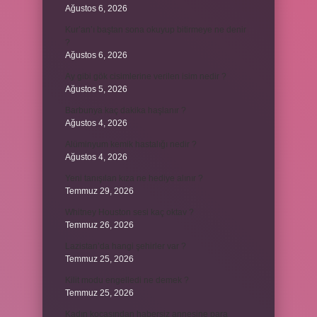
Ağustos 6, 2026
Kur’an’ı baştan sona okuyup bitirmeye ne denir
?
Ağustos 6, 2026
Ay gibi gök cisimlerine verilen isim nedir ?
Ağustos 5, 2026
Barbunya kaç dakika haşlanır ?
Ağustos 4, 2026
Alüminyum kemik hastalığı nedir ?
Ağustos 4, 2026
Yeni tanışılan kıza ne hediye alınır ?
Temmuz 29, 2026
Whitney Houston sesi kaç oktav ?
Temmuz 26, 2026
Lazistan’da hangi şehirler var ?
Temmuz 25, 2026
Kilit modu engelledi ne demek ?
Temmuz 25, 2026
Kadın kocasından habersiz annesine para