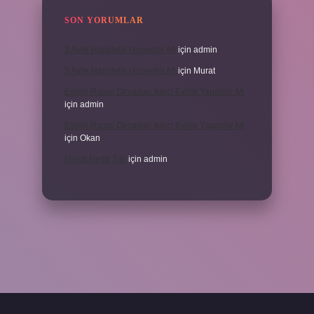
SON YORUMLAR
3 Aylık Hamilelik Hissedilir Mi
için
admin
3 Aylık Hamilelik Hissedilir Mi
için
Murat
Eşinin Rızası Olmadan Ikinci Evlilik Yapabilir Mi
için
admin
Eşinin Rızası Olmadan Ikinci Evlilik Yapabilir Mi
için
Okan
Haşat Nedir Tdk
için
admin