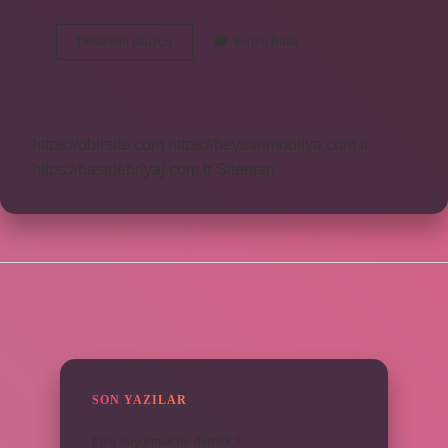
Kartuş
Devamını okuyun
Yorum Bırak
Nasıl
Bir
Şey
https://obirsite.com
https://beysanmobilya.com.tr
https://bastdebriyaj.com.tr
Sitemap
SIDEBAR
SON YAZILAR
Emir buyurmak ne demek ?