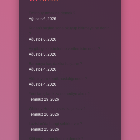
SON YAZILAR
Emir buyurmak ne demek ?
Ağustos 6, 2026
Kur’an’ı baştan sona okuyup bitirmeye ne denir
?
Ağustos 6, 2026
Ay gibi gök cisimlerine verilen isim nedir ?
Ağustos 5, 2026
Barbunya kaç dakika haşlanır ?
Ağustos 4, 2026
Alüminyum kemik hastalığı nedir ?
Ağustos 4, 2026
Yeni tanışılan kıza ne hediye alınır ?
Temmuz 29, 2026
Whitney Houston sesi kaç oktav ?
Temmuz 26, 2026
Lazistan’da hangi şehirler var ?
Temmuz 25, 2026
Kilit modu engelledi ne demek ?