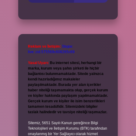
Reklam ve İletişim:
Skype:
live:.cid.575569c608265c69
Yasal Uyarı:
Bu internet sitesi, herhangi bir
marka, kurum veya şahıs şirketi ile hiçbir
bağlantısı bulunmamaktadır. Sitede yalnızca
kendi hazırladığımız makaleler
paylaşılmaktadır. Burada yer alan içerikler
haber niteliği taşımamakta olup, gerçek kurum
ve kişiler hakkında paylaşım yapılmamaktadır.
Gerçek kurum ve kişiler ile isim benzerlikleri
tamamen tesadüfidir. Sitemizdeki bilgiler
taslak halindedir ve tavsiye niteliği taşımazlar.
Sitemiz, 5651 Sayılı Kanun gereğince Bilgi
Teknolojileri ve İletişim Kurumu (BTK) tarafından
onaylanmış bir Yer Sağlayıcı olarak hizmet