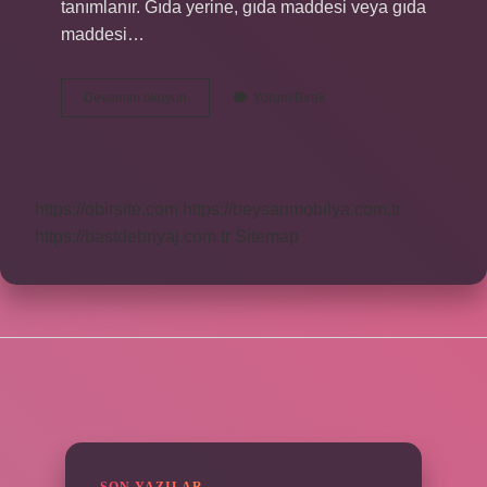
tanımlanır. Gıda yerine, gıda maddesi veya gıda
maddesi…
Besin
Devamını okuyun
Yorum Bırak
Grupları
Nelerdir
Kısaca
https://obirsite.com
https://beysanmobilya.com.tr
https://bastdebriyaj.com.tr
Sitemap
SIDEBAR