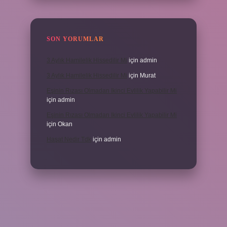
SON YORUMLAR
3 Aylık Hamilelik Hissedilir Mi
için
admin
3 Aylık Hamilelik Hissedilir Mi
için
Murat
Eşinin Rızası Olmadan Ikinci Evlilik Yapabilir Mi
için
admin
Eşinin Rızası Olmadan Ikinci Evlilik Yapabilir Mi
için
Okan
Haşat Nedir Tdk
için
admin