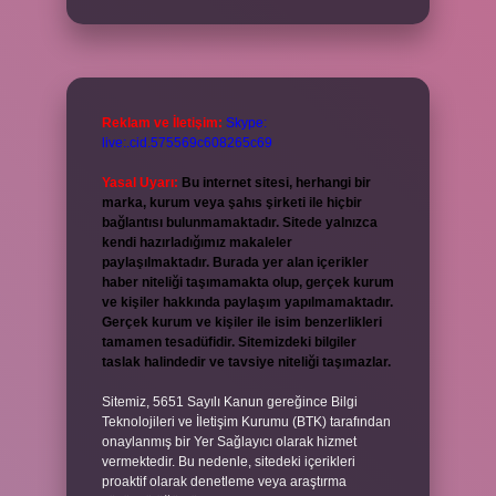
Reklam ve İletişim:
Skype:
live:.cid.575569c608265c69
Yasal Uyarı:
Bu internet sitesi, herhangi bir
marka, kurum veya şahıs şirketi ile hiçbir
bağlantısı bulunmamaktadır. Sitede yalnızca
kendi hazırladığımız makaleler
paylaşılmaktadır. Burada yer alan içerikler
haber niteliği taşımamakta olup, gerçek kurum
ve kişiler hakkında paylaşım yapılmamaktadır.
Gerçek kurum ve kişiler ile isim benzerlikleri
tamamen tesadüfidir. Sitemizdeki bilgiler
taslak halindedir ve tavsiye niteliği taşımazlar.
Sitemiz, 5651 Sayılı Kanun gereğince Bilgi
Teknolojileri ve İletişim Kurumu (BTK) tarafından
onaylanmış bir Yer Sağlayıcı olarak hizmet
vermektedir. Bu nedenle, sitedeki içerikleri
proaktif olarak denetleme veya araştırma