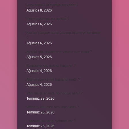
kuzu baskül et fiyatları ne kadar ?
Ağustos 8, 2026
Emir buyurmak ne demek ?
Ağustos 6, 2026
Kur’an’ı baştan sona okuyup bitirmeye ne denir
?
Ağustos 6, 2026
Ay gibi gök cisimlerine verilen isim nedir ?
Ağustos 5, 2026
Barbunya kaç dakika haşlanır ?
Ağustos 4, 2026
Alüminyum kemik hastalığı nedir ?
Ağustos 4, 2026
Yeni tanışılan kıza ne hediye alınır ?
Temmuz 29, 2026
Whitney Houston sesi kaç oktav ?
Temmuz 26, 2026
Lazistan’da hangi şehirler var ?
Temmuz 25, 2026