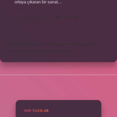
ortaya çıkaran bir sanat…
Mizahi
Devamını okuyun
Yorum Bırak
Bakış
Açısı
Nedir
https://obirsite.com
https://beysanmobilya.com.tr
https://bastdebriyaj.com.tr
Sitemap
SIDEBAR
SON YAZILAR