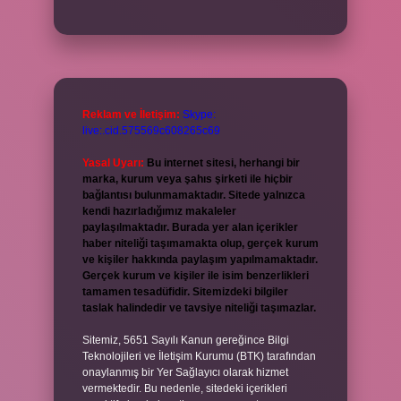
Reklam ve İletişim:
Skype:
live:.cid.575569c608265c69
Yasal Uyarı:
Bu internet sitesi, herhangi bir
marka, kurum veya şahıs şirketi ile hiçbir
bağlantısı bulunmamaktadır. Sitede yalnızca
kendi hazırladığımız makaleler
paylaşılmaktadır. Burada yer alan içerikler
haber niteliği taşımamakta olup, gerçek kurum
ve kişiler hakkında paylaşım yapılmamaktadır.
Gerçek kurum ve kişiler ile isim benzerlikleri
tamamen tesadüfidir. Sitemizdeki bilgiler
taslak halindedir ve tavsiye niteliği taşımazlar.
Sitemiz, 5651 Sayılı Kanun gereğince Bilgi
Teknolojileri ve İletişim Kurumu (BTK) tarafından
onaylanmış bir Yer Sağlayıcı olarak hizmet
vermektedir. Bu nedenle, sitedeki içerikleri