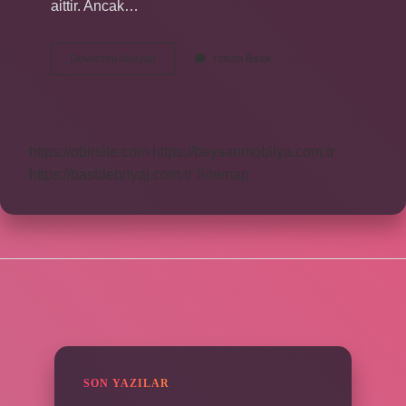
aittir. Ancak…
Kanunlar
Devamını okuyun
Yorum Bırak
Hangi
Çoğunlukla
Kabul
Edilir
https://obirsite.com
https://beysanmobilya.com.tr
https://bastdebriyaj.com.tr
Sitemap
SIDEBAR
SON YAZILAR