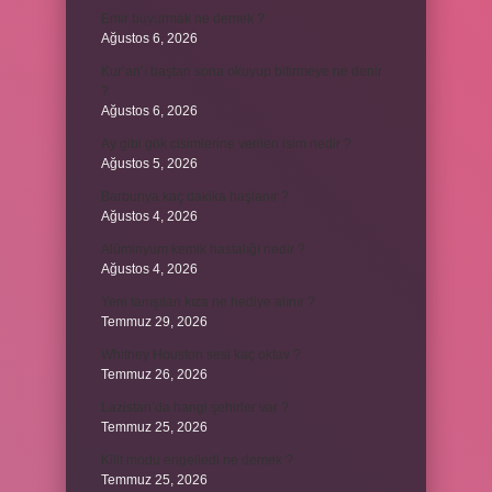
Emir buyurmak ne demek ?
Ağustos 6, 2026
Kur’an’ı baştan sona okuyup bitirmeye ne denir
?
Ağustos 6, 2026
Ay gibi gök cisimlerine verilen isim nedir ?
Ağustos 5, 2026
Barbunya kaç dakika haşlanır ?
Ağustos 4, 2026
Alüminyum kemik hastalığı nedir ?
Ağustos 4, 2026
Yeni tanışılan kıza ne hediye alınır ?
Temmuz 29, 2026
Whitney Houston sesi kaç oktav ?
Temmuz 26, 2026
Lazistan’da hangi şehirler var ?
Temmuz 25, 2026
Kilit modu engelledi ne demek ?
Temmuz 25, 2026