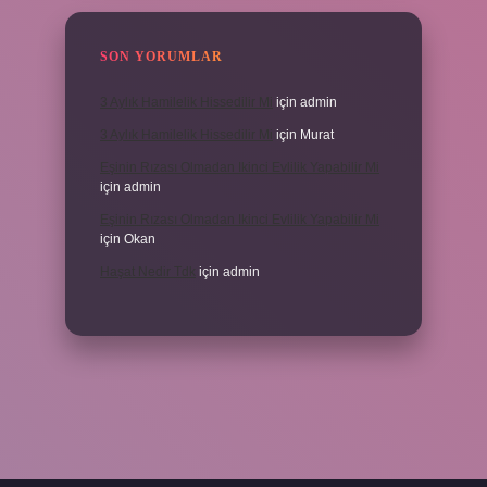
SON YORUMLAR
3 Aylık Hamilelik Hissedilir Mi
için
admin
3 Aylık Hamilelik Hissedilir Mi
için
Murat
Eşinin Rızası Olmadan Ikinci Evlilik Yapabilir Mi
için
admin
Eşinin Rızası Olmadan Ikinci Evlilik Yapabilir Mi
için
Okan
Haşat Nedir Tdk
için
admin