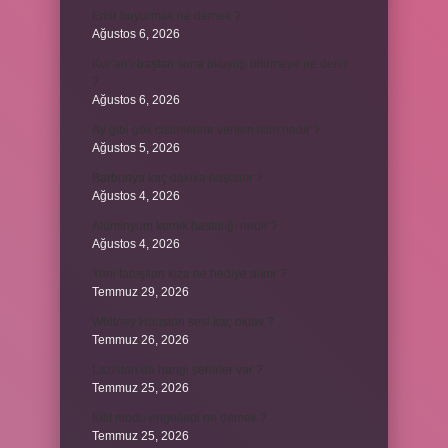
Emir buyurmak ne demek ?
Ağustos 6, 2026
Kur’an’ı baştan sona okuyup bitirmeye ne denir
?
Ağustos 6, 2026
Ay gibi gök cisimlerine verilen isim nedir ?
Ağustos 5, 2026
Barbunya kaç dakika haşlanır ?
Ağustos 4, 2026
Alüminyum kemik hastalığı nedir ?
Ağustos 4, 2026
Yeni tanışılan kıza ne hediye alınır ?
Temmuz 29, 2026
Whitney Houston sesi kaç oktav ?
Temmuz 26, 2026
Lazistan’da hangi şehirler var ?
Temmuz 25, 2026
Kilit modu engelledi ne demek ?
Temmuz 25, 2026