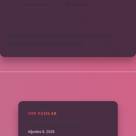
Bulmacada
Devamını okuyun
Yorum Bırak
Kan
Taşı
Ne
Demek
https://obirsite.com
https://beysanmobilya.com.tr
https://bastdebriyaj.com.tr
Sitemap
SIDEBAR
SON YAZILAR
kuzu baskül et fiyatları ne kadar ?
Ağustos 8, 2026