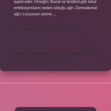
işaret eder. Örneğin: Bursit ve tendinit gibi lokal
enfeksiyonların neden olduğu ağrı. Dermatomal
ağrı; Lezyonun yerine…
Lokalizasyon
Devamını okuyun
Yorum Bırak
Ne
Demektir
Tip
https://obirsite.com
https://beysanmobilya.com.tr
https://bastdebriyaj.com.tr
Sitemap
SIDEBAR