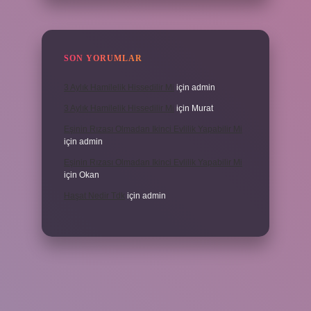
SON YORUMLAR
3 Aylık Hamilelik Hissedilir Mi
için
admin
3 Aylık Hamilelik Hissedilir Mi
için
Murat
Eşinin Rızası Olmadan Ikinci Evlilik Yapabilir Mi
için
admin
Eşinin Rızası Olmadan Ikinci Evlilik Yapabilir Mi
için
Okan
Haşat Nedir Tdk
için
admin