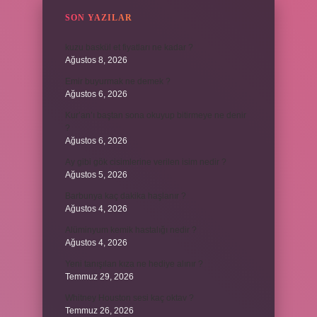
SON YAZILAR
kuzu baskül et fiyatları ne kadar ?
Ağustos 8, 2026
Emir buyurmak ne demek ?
Ağustos 6, 2026
Kur’an’ı baştan sona okuyup bitirmeye ne denir
?
Ağustos 6, 2026
Ay gibi gök cisimlerine verilen isim nedir ?
Ağustos 5, 2026
Barbunya kaç dakika haşlanır ?
Ağustos 4, 2026
Alüminyum kemik hastalığı nedir ?
Ağustos 4, 2026
Yeni tanışılan kıza ne hediye alınır ?
Temmuz 29, 2026
Whitney Houston sesi kaç oktav ?
Temmuz 26, 2026