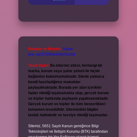
Reklam ve İletişim:
Skype:
live:.cid.575569c608265c69
Yasal Uyarı:
Bu internet sitesi, herhangi bir
marka, kurum veya şahıs şirketi ile hiçbir
bağlantısı bulunmamaktadır. Sitede yalnızca
kendi hazırladığımız makaleler
paylaşılmaktadır. Burada yer alan içerikler
haber niteliği taşımamakta olup, gerçek kurum
ve kişiler hakkında paylaşım yapılmamaktadır.
Gerçek kurum ve kişiler ile isim benzerlikleri
tamamen tesadüfidir. Sitemizdeki bilgiler
taslak halindedir ve tavsiye niteliği taşımazlar.
Sitemiz, 5651 Sayılı Kanun gereğince Bilgi
Teknolojileri ve İletişim Kurumu (BTK) tarafından