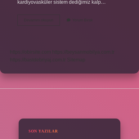
kardiyovasküler sistem dediğimiz kalp…
Kan
Devamını okuyun
Yorum Bırak
Ne
Anlama
Gelmektedir
https://obirsite.com
https://beysanmobilya.com.tr
https://bastdebriyaj.com.tr
Sitemap
SIDEBAR
SON YAZILAR