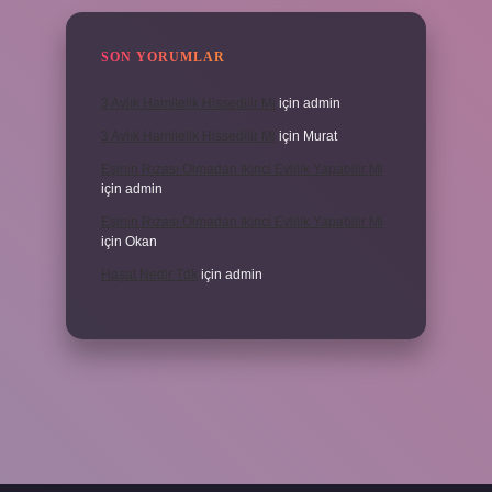
SON YORUMLAR
3 Aylık Hamilelik Hissedilir Mi
için
admin
3 Aylık Hamilelik Hissedilir Mi
için
Murat
Eşinin Rızası Olmadan Ikinci Evlilik Yapabilir Mi
için
admin
Eşinin Rızası Olmadan Ikinci Evlilik Yapabilir Mi
için
Okan
Haşat Nedir Tdk
için
admin