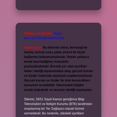
Reklam ve İletişim:
Skype:
live:.cid.575569c608265c69
Yasal Uyarı:
Bu internet sitesi, herhangi bir
marka, kurum veya şahıs şirketi ile hiçbir
bağlantısı bulunmamaktadır. Sitede yalnızca
kendi hazırladığımız makaleler
paylaşılmaktadır. Burada yer alan içerikler
haber niteliği taşımamakta olup, gerçek kurum
ve kişiler hakkında paylaşım yapılmamaktadır.
Gerçek kurum ve kişiler ile isim benzerlikleri
tamamen tesadüfidir. Sitemizdeki bilgiler
taslak halindedir ve tavsiye niteliği taşımazlar.
Sitemiz, 5651 Sayılı Kanun gereğince Bilgi
Teknolojileri ve İletişim Kurumu (BTK) tarafından
onaylanmış bir Yer Sağlayıcı olarak hizmet
vermektedir. Bu nedenle, sitedeki içerikleri