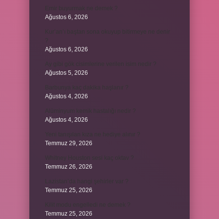
Emir buyurmak ne demek ?
Ağustos 6, 2026
Kur’an’ı baştan sona okuyup bitirmeye ne denir
?
Ağustos 6, 2026
Ay gibi gök cisimlerine verilen isim nedir ?
Ağustos 5, 2026
Barbunya kaç dakika haşlanır ?
Ağustos 4, 2026
Alüminyum kemik hastalığı nedir ?
Ağustos 4, 2026
Yeni tanışılan kıza ne hediye alınır ?
Temmuz 29, 2026
Whitney Houston sesi kaç oktav ?
Temmuz 26, 2026
Lazistan’da hangi şehirler var ?
Temmuz 25, 2026
Kilit modu engelledi ne demek ?
Temmuz 25, 2026