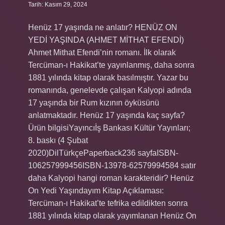
Tarih: Kasım 29, 2024
Henüz 17 yaşında ne anlatır? HENÜZ ON
YEDİ YAŞINDA (AHMET MİTHAT EFENDİ)
Ahmet Mithat Efendi’nin romanı. İlk olarak
Tercüman-ı Hakikat’te yayınlanmış, daha sonra
1881 yılında kitap olarak basılmıştır. Yazar bu
romanında, genelevde çalışan Kalyopi adında
17 yaşında bir Rum kızının öyküsünü
anlatmaktadır. Henüz 17 yaşında kaç sayfa?
Ürün bilgisiYayıncı‎İş Bankası Kültür Yayınları;
8. baskı (4 Şubat
2020)DilTürkçePaperback236 sayfaISBN-
106257999456ISBN-13978-62579994584 satır
daha Kalyopi hangi roman karakteridir? Henüz
On Yedi Yaşındayım Kitap Açıklaması:
Tercüman-ı Hakikat’te tefrika edildikten sonra
1881 yılında kitap olarak yayımlanan Henüz On