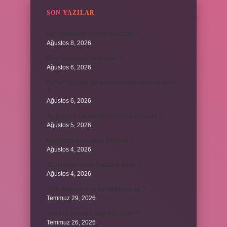
SON YAZILAR
kuzu baskül et fiyatları ne kadar ?
Ağustos 8, 2026
Emir buyurmak ne demek ?
Ağustos 6, 2026
Kur’an’ı baştan sona okuyup bitirmeye ne denir
?
Ağustos 6, 2026
Ay gibi gök cisimlerine verilen isim nedir ?
Ağustos 5, 2026
Barbunya kaç dakika haşlanır ?
Ağustos 4, 2026
Alüminyum kemik hastalığı nedir ?
Ağustos 4, 2026
Yeni tanışılan kıza ne hediye alınır ?
Temmuz 29, 2026
Whitney Houston sesi kaç oktav ?
Temmuz 26, 2026