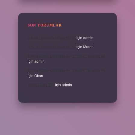
SON YORUMLAR
3 Aylık Hamilelik Hissedilir Mi
için
admin
3 Aylık Hamilelik Hissedilir Mi
için
Murat
Eşinin Rızası Olmadan Ikinci Evlilik Yapabilir Mi
için
admin
Eşinin Rızası Olmadan Ikinci Evlilik Yapabilir Mi
için
Okan
Haşat Nedir Tdk
için
admin