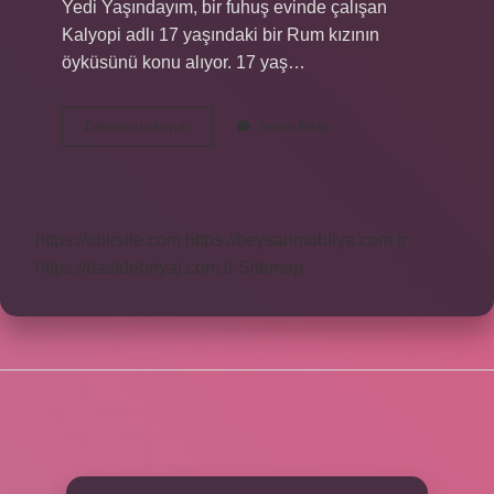
Yedi Yaşındayım, bir fuhuş evinde çalışan
Kalyopi adlı 17 yaşındaki bir Rum kızının
öyküsünü konu alıyor. 17 yaş…
Henüz
Devamını okuyun
Yorum Bırak
17
Yaşında
Ne
Anlatıyor
https://obirsite.com
https://beysanmobilya.com.tr
https://bastdebriyaj.com.tr
Sitemap
SIDEBAR