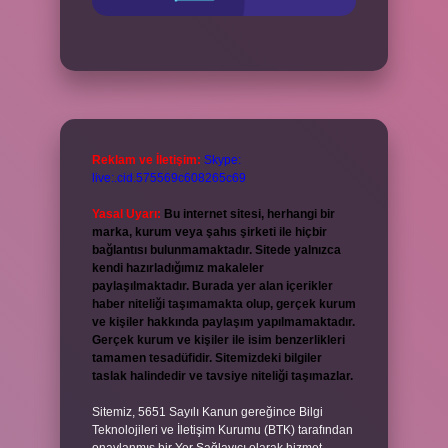
Reklam ve İletişim:
Skype:
live:.cid.575569c608265c69
Yasal Uyarı:
Bu internet sitesi, herhangi bir
marka, kurum veya şahıs şirketi ile hiçbir
bağlantısı bulunmamaktadır. Sitede yalnızca
kendi hazırladığımız makaleler
paylaşılmaktadır. Burada yer alan içerikler
haber niteliği taşımamakta olup, gerçek kurum
ve kişiler hakkında paylaşım yapılmamaktadır.
Gerçek kurum ve kişiler ile isim benzerlikleri
tamamen tesadüfidir. Sitemizdeki bilgiler
taslak halindedir ve tavsiye niteliği taşımazlar.
Sitemiz, 5651 Sayılı Kanun gereğince Bilgi
Teknolojileri ve İletişim Kurumu (BTK) tarafından