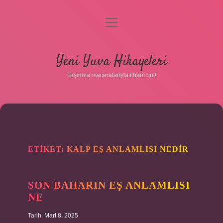
menüyü
aç
Anasayfa
Yeni Yuva Hikayeleri
Gizlilik Politikası
Taşınma maceralarıyla ilham bul!
Yasal Uyarı
Hakkımızda
ETIKET:
KALP EŞ ANLAMLISI NEDIR
SON BAHARIN EŞ ANLAMLISI
NE
Tarih: Mart 8, 2025