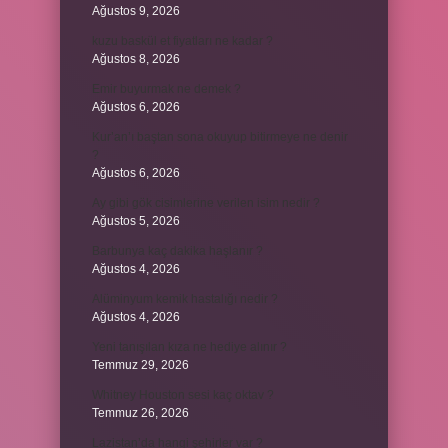
Ağustos 9, 2026
kuzu baskül et fiyatları ne kadar ?
Ağustos 8, 2026
Emir buyurmak ne demek ?
Ağustos 6, 2026
Kur’an’ı baştan sona okuyup bitirmeye ne denir
?
Ağustos 6, 2026
Ay gibi gök cisimlerine verilen isim nedir ?
Ağustos 5, 2026
Barbunya kaç dakika haşlanır ?
Ağustos 4, 2026
Alüminyum kemik hastalığı nedir ?
Ağustos 4, 2026
Yeni tanışılan kıza ne hediye alınır ?
Temmuz 29, 2026
Whitney Houston sesi kaç oktav ?
Temmuz 26, 2026
Lazistan’da hangi şehirler var ?