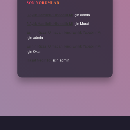
SON YORUMLAR
3 Aylık Hamilelik Hissedilir Mi
için
admin
3 Aylık Hamilelik Hissedilir Mi
için
Murat
Eşinin Rızası Olmadan Ikinci Evlilik Yapabilir Mi
için
admin
Eşinin Rızası Olmadan Ikinci Evlilik Yapabilir Mi
için
Okan
Haşat Nedir Tdk
için
admin
piabella