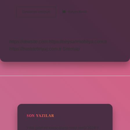
Son
Devamını okuyun
Yorum Bırak
Baharın
Eş
Anlamlısı
Ne
https://obirsite.com
https://beysanmobilya.com.tr
https://bastdebriyaj.com.tr
Sitemap
SIDEBAR
SON YAZILAR
Yıllık geliri ne kadar olursa vergi verilir 2024 ?