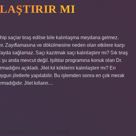
NLAŞTIRIR MI
sahip saçlar tıraş edilse bile kalınlaşma meydana gelmez.
tırır. Zayıflamasına ve dökülmesine neden olan etkilere karşı
ayda sağlamaz. Saçı kazıtmak saçı kalınlaştırır mı? Sık tıraş
k şu anda mevcut değil. Işıltılar programına konuk olan Dr.
madığını açıkladı. Jilet kıl köklerini kalınlaştırır mı? En
 uygun jiletlerle yapılabilir. Bu işlemden sonra en çok merak
ırmadığıdır. Jilet kılların…
ttps://bastdebriyaj.com.tr
Sitemap