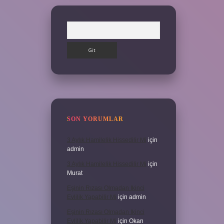
Arama
SON YORUMLAR
3 Aylık Hamilelik Hissedilir Mi
için
admin
3 Aylık Hamilelik Hissedilir Mi
için
Murat
Eşinin Rızası Olmadan Ikinci
Evlilik Yapabilir Mi
için
admin
Eşinin Rızası Olmadan Ikinci
Evlilik Yapabilir Mi
için
Okan