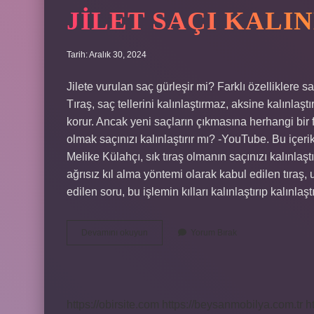
JILET SAÇI KALI
Tarih: Aralık 30, 2024
Jilete vurulan saç gürleşir mi? Farklı özelliklere 
Tıraş, saç tellerini kalınlaştırmaz, aksine kalınlaş
korur. Ancak yeni saçların çıkmasına herhangi bir f
olmak saçınızı kalınlaştırır mı? -YouTube. Bu içeri
Melike Külahçı, sık tıraş olmanın saçınızı kalınlaştır
ağrısız kıl alma yöntemi olarak kabul edilen tıraş,
edilen soru, bu işlemin kılları kalınlaştırıp kalınlaşt
Jilet
Devamını okuyun
Yorum Bırak
Saçı
Kalınlaştırır
Mı
https://obirsite.com
https://beysanmobilya.com.tr
h