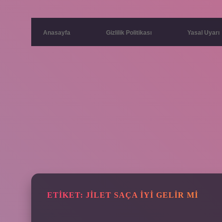
Anasayfa
Gizlilik Politikası
Yasal Uyarı
ETIKET:
JILET SAÇA IYI GELIR MI