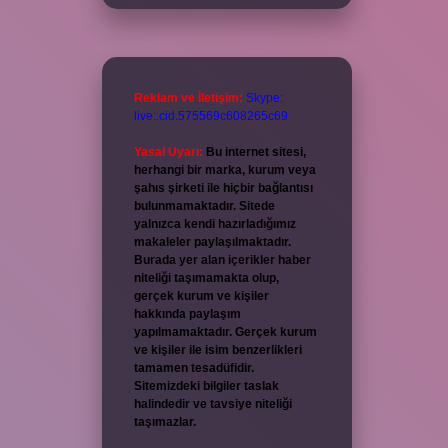
Reklam ve İletişim:
Skype:
live:.cid.575569c608265c69
Yasal Uyarı:
Bu internet sitesi,
herhangi bir marka, kurum veya
şahıs şirketi ile hiçbir bağlantısı
bulunmamaktadır. Sitede
yalnızca kendi hazırladığımız
makaleler paylaşılmaktadır.
Burada yer alan içerikler haber
niteliği taşımamakta olup,
gerçek kurum ve kişiler
hakkında paylaşım
yapılmamaktadır. Gerçek kurum
ve kişiler ile isim benzerlikleri
tamamen tesadüfidir.
Sitemizdeki bilgiler taslak
halindedir ve tavsiye niteliği
taşımazlar.