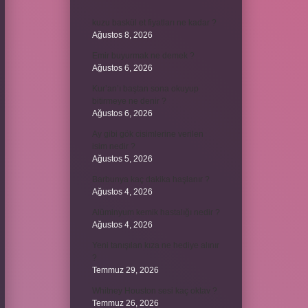
kuzu baskül et fiyatları ne kadar ?
Ağustos 8, 2026
Emir buyurmak ne demek ?
Ağustos 6, 2026
Kur’an’ı baştan sona okuyup
bitirmeye ne denir ?
Ağustos 6, 2026
Ay gibi gök cisimlerine verilen
isim nedir ?
Ağustos 5, 2026
Barbunya kaç dakika haşlanır ?
Ağustos 4, 2026
Alüminyum kemik hastalığı nedir ?
Ağustos 4, 2026
Yeni tanışılan kıza ne hediye alınır
?
Temmuz 29, 2026
Whitney Houston sesi kaç oktav ?
Temmuz 26, 2026