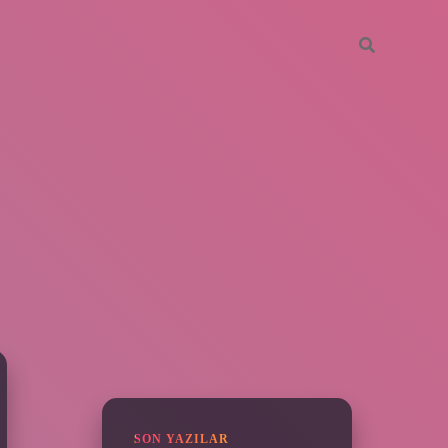
SIDEBAR
piabella
SON YAZILAR