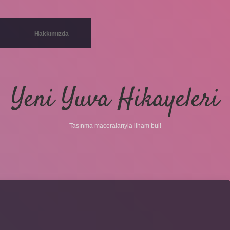
Hakkımızda
Yeni Yuva Hikayeleri
Taşınma maceralarıyla ilham bul!