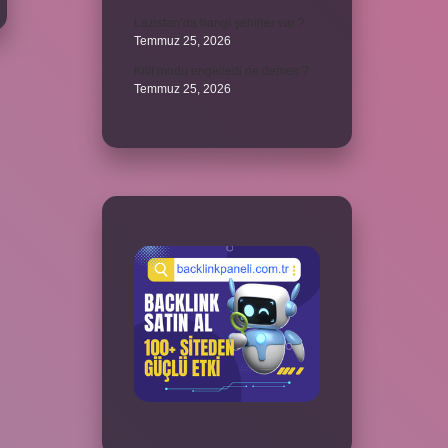
Lazistan’da hangi şehirler var ?
Temmuz 25, 2026
Kilit modu engelledi ne demek ?
Temmuz 25, 2026