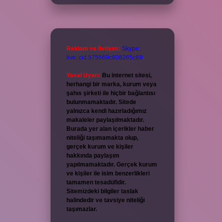
Reklam ve İletişim:
Skype:
live:.cid.575569c608265c69
Yasal Uyarı:
Bu internet sitesi,
herhangi bir marka, kurum veya
şahıs şirketi ile hiçbir bağlantısı
bulunmamaktadır. Sitede
yalnızca kendi hazırladığımız
makaleler paylaşılmaktadır.
Burada yer alan içerikler haber
niteliği taşımamakta olup,
gerçek kurum ve kişiler
hakkında paylaşım
yapılmamaktadır. Gerçek kurum
ve kişiler ile isim benzerlikleri
tamamen tesadüfidir.
Sitemizdeki bilgiler taslak
halindedir ve tavsiye niteliği
taşımazlar.