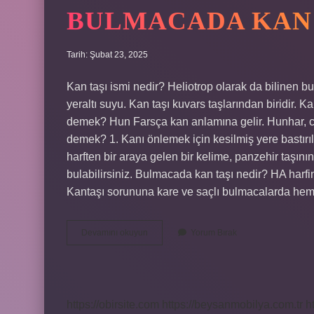
BULMACADA KAN 
Tarih: Şubat 23, 2025
Kan taşı ismi nedir? Heliotrop olarak da bilinen bu 
yeraltı suyu. Kan taşı kuvars taşlarından biridir.
demek? Hun Farsça kan anlamına gelir. Hunhar, cin
demek? 1. Kanı önlemek için kesilmiş yere bastır
harften bir araya gelen bir kelime, panzehir taşını
bulabilirsiniz. Bulmacada kan taşı nedir? HA harfin
Kantaşı sorununa kare ve saçlı bulmacalarda he
Bulmacada
Devamını okuyun
Yorum Bırak
Kan
Taşı
Ne
Demek
https://obirsite.com
https://beysanmobilya.com.tr
h