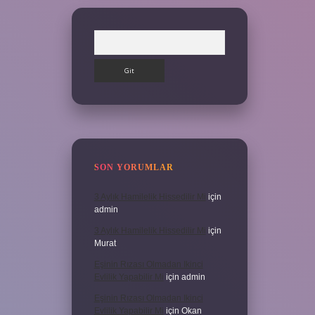
Arama
SON YORUMLAR
3 Aylık Hamilelik Hissedilir Mi
için
admin
3 Aylık Hamilelik Hissedilir Mi
için
Murat
Eşinin Rızası Olmadan Ikinci
Evlilik Yapabilir Mi
için
admin
Eşinin Rızası Olmadan Ikinci
Evlilik Yapabilir Mi
için
Okan