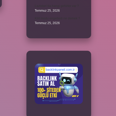
Lazistan’da hangi şehirler var ?
Temmuz 25, 2026
Kilit modu engelledi ne demek ?
Temmuz 25, 2026