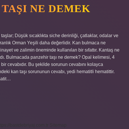
TAŞI NE DEMEK
taşlar; Düşük sıcaklıkta siche derinliği, çatlaklar, odalar ve
 Karanlık Orman Yeşili daha değerlidir. Kan bulmaca ne
ayet ve zalimin öneminde kullanılan bir sıfattır. Kantaş ne
ıldı. Bulmacada panzehir taşı ne demek? Opal kelimesi, 4
n bir cevabıdır. Bu şekilde sorunun cevabını kolayca
deki kan taşı sorununun cevabı, yedi hematitli hematittir.
matit…
ttps://bastdebriyaj.com.tr
Sitemap