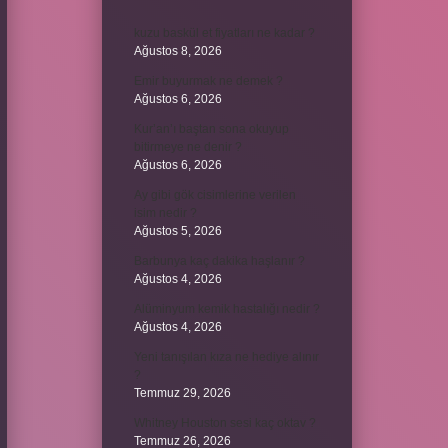
kuzu baskül et fiyatları ne kadar ?
Ağustos 8, 2026
Emir buyurmak ne demek ?
Ağustos 6, 2026
Kur’an’ı baştan sona okuyup
bitirmeye ne denir ?
Ağustos 6, 2026
Ay gibi gök cisimlerine verilen
isim nedir ?
Ağustos 5, 2026
Barbunya kaç dakika haşlanır ?
Ağustos 4, 2026
Alüminyum kemik hastalığı nedir ?
Ağustos 4, 2026
Yeni tanışılan kıza ne hediye alınır
?
Temmuz 29, 2026
Whitney Houston sesi kaç oktav ?
Temmuz 26, 2026