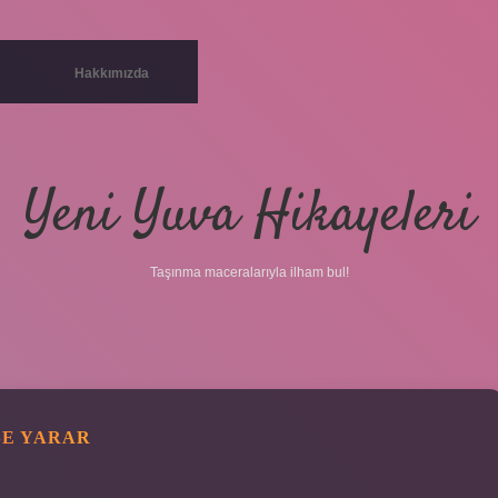
Hakkımızda
Yeni Yuva Hikayeleri
Taşınma maceralarıyla ilham bul!
ŞE YARAR