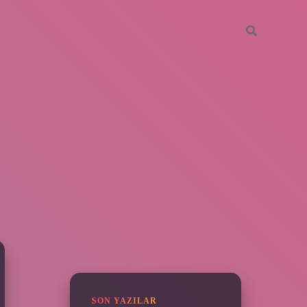
SIDEBAR
piabella
SON YAZILAR