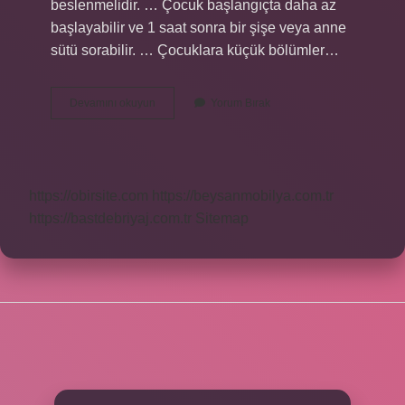
beslenmelidir. … Çocuk başlangıçta daha az
başlayabilir ve 1 saat sonra bir şişe veya anne
sütü sorabilir. … Çocuklara küçük bölümler…
Yemek
Devamını okuyun
Yorum Bırak
Yemek
Istemeyen
Çocuk
Için
Hangi
https://obirsite.com
https://beysanmobilya.com.tr
Doktora
Gidilir
https://bastdebriyaj.com.tr
Sitemap
SIDEBAR