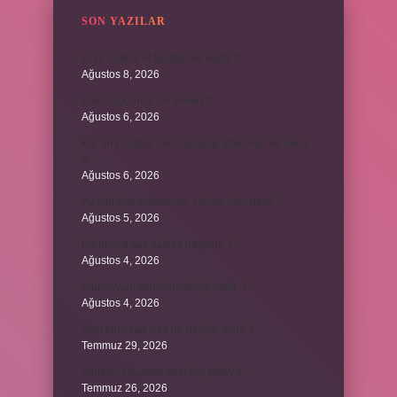
SON YAZILAR
kuzu baskül et fiyatları ne kadar ?
Ağustos 8, 2026
Emir buyurmak ne demek ?
Ağustos 6, 2026
Kur’an’ı baştan sona okuyup bitirmeye ne denir
?
Ağustos 6, 2026
Ay gibi gök cisimlerine verilen isim nedir ?
Ağustos 5, 2026
Barbunya kaç dakika haşlanır ?
Ağustos 4, 2026
Alüminyum kemik hastalığı nedir ?
Ağustos 4, 2026
Yeni tanışılan kıza ne hediye alınır ?
Temmuz 29, 2026
Whitney Houston sesi kaç oktav ?
Temmuz 26, 2026