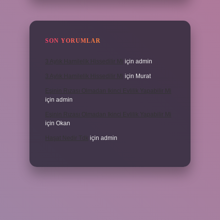
SON YORUMLAR
3 Aylık Hamilelik Hissedilir Mi
için
admin
3 Aylık Hamilelik Hissedilir Mi
için
Murat
Eşinin Rızası Olmadan Ikinci Evlilik Yapabilir Mi
için
admin
Eşinin Rızası Olmadan Ikinci Evlilik Yapabilir Mi
için
Okan
Haşat Nedir Tdk
için
admin