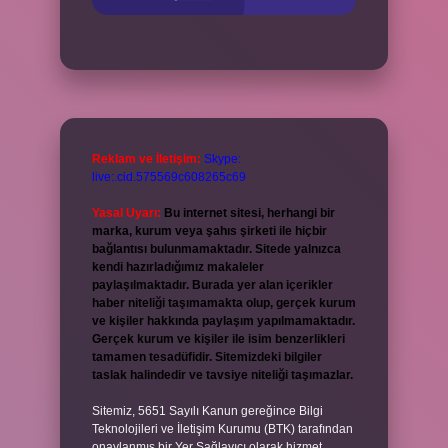
Reklam ve İletişim:
Skype:
live:.cid.575569c608265c69
Yasal Uyarı:
Bu internet sitesi, herhangi bir
marka, kurum veya şahıs şirketi ile hiçbir
bağlantısı bulunmamaktadır. Sitede yalnızca
kendi hazırladığımız makaleler
paylaşılmaktadır. Burada yer alan içerikler
haber niteliği taşımamakta olup, gerçek kurum
ve kişiler hakkında paylaşım yapılmamaktadır.
Gerçek kurum ve kişiler ile isim benzerlikleri
tamamen tesadüfidir. Sitemizdeki bilgiler
taslak halindedir ve tavsiye niteliği taşımazlar.
Sitemiz, 5651 Sayılı Kanun gereğince Bilgi
Teknolojileri ve İletişim Kurumu (BTK) tarafından
onaylanmış bir Yer Sağlayıcı olarak hizmet