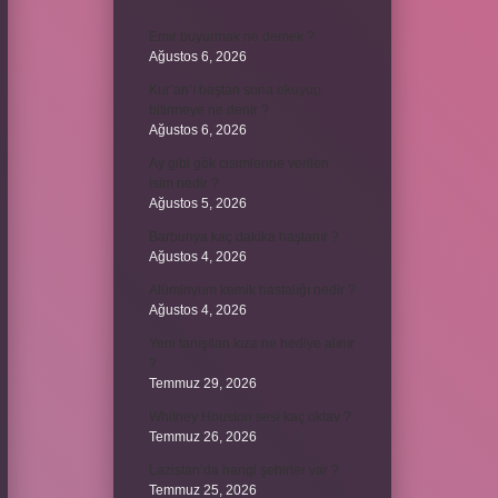
Emir buyurmak ne demek ?
Ağustos 6, 2026
Kur’an’ı baştan sona okuyup
bitirmeye ne denir ?
Ağustos 6, 2026
Ay gibi gök cisimlerine verilen
isim nedir ?
Ağustos 5, 2026
Barbunya kaç dakika haşlanır ?
Ağustos 4, 2026
Alüminyum kemik hastalığı nedir ?
Ağustos 4, 2026
Yeni tanışılan kıza ne hediye alınır
?
Temmuz 29, 2026
Whitney Houston sesi kaç oktav ?
Temmuz 26, 2026
Lazistan’da hangi şehirler var ?
Temmuz 25, 2026