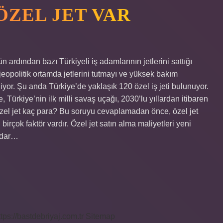
ÖZEL JET VAR
 ardından bazı Türkiyeli iş adamlarının jetlerini sattığı
jeopolitik ortamda jetlerini tutmayı ve yüksek bakım
diyor. Şu anda Türkiye’de yaklaşık 120 özel iş jeti bulunuyor.
 Türkiye’nin ilk milli savaş uçağı, 2030’lu yıllardan itibaren
 özel jet kaç para? Bu soruyu cevaplamadan önce, özel jet
rçok faktör vardır. Özel jet satın alma maliyetleri yeni
kadar…
ttps://bastdebriyaj.com.tr
Sitemap