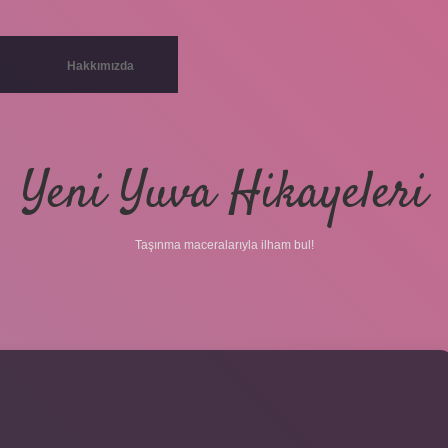
Hakkımızda
Yeni Yuva Hikayeleri
Taşınma maceralarıyla ilham bul!