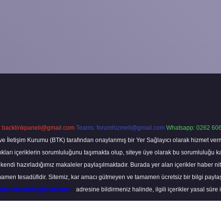
:
backlinkpaneli@gmail.com
Teams:
forumhizmeti@gmail.com
Whatsapp: 0262 606
ve İletişim Kurumu (BTK) tarafından onaylanmış bir Yer Sağlayıcı olarak hizmet verm
rı içeriklerin sorumluluğunu taşımakta olup, siteye üye olarak bu sorumluluğu kabul
a kendi hazırladığımız makaleler paylaşılmaktadır. Burada yer alan içerikler haber 
tamamen tesadüfidir. Sitemiz, kar amacı gütmeyen ve tamamen ücretsiz bir bilgi pay
nkpanelicomtr@gmail.com
adresine bildirmeniz halinde, ilgili içerikler yasal süre 