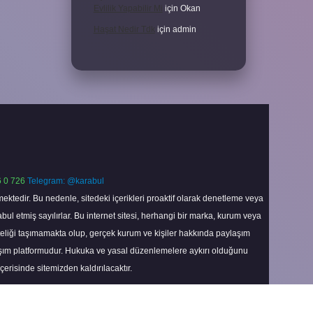
Evlilik Yapabilir Mi
için
Okan
Haşat Nedir Tdk
için
admin
 0 726
Telegram: @karabul
ektedir. Bu nedenle, sitedeki içerikleri proaktif olarak denetleme veya
 etmiş sayılırlar. Bu internet sitesi, herhangi bir marka, kurum veya
niteliği taşımamakta olup, gerçek kurum ve kişiler hakkında paylaşım
laşım platformudur. Hukuka ve yasal düzenlemelere aykırı olduğunu
içerisinde sitemizden kaldırılacaktır.
Scroll
to