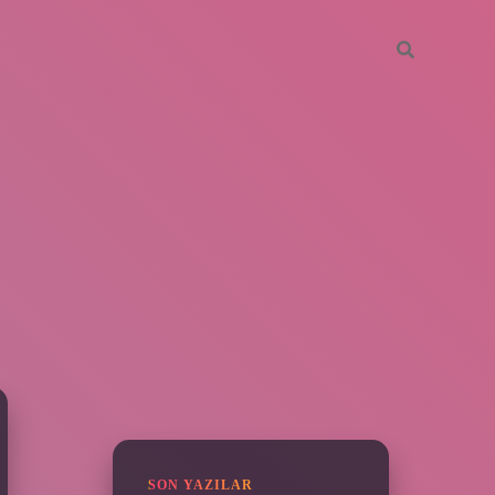
SIDEBAR
piabella
SON YAZILAR