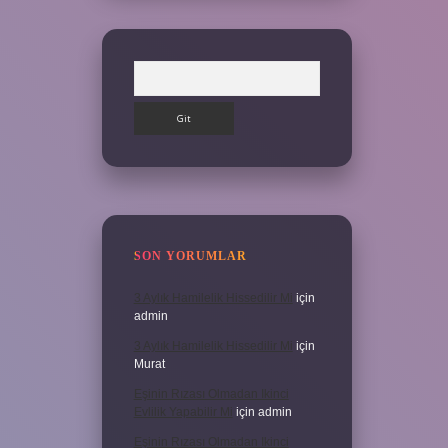
Arama
SON YORUMLAR
3 Aylık Hamilelik Hissedilir Mi
için
admin
3 Aylık Hamilelik Hissedilir Mi
için
Murat
Eşinin Rızası Olmadan Ikinci
Evlilik Yapabilir Mi
için
admin
Eşinin Rızası Olmadan Ikinci