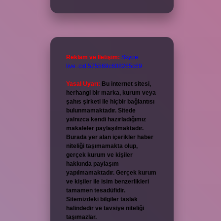
Reklam ve İletişim:
Skype:
live:.cid.575569c608265c69
Yasal Uyarı:
Bu internet sitesi,
herhangi bir marka, kurum veya
şahıs şirketi ile hiçbir bağlantısı
bulunmamaktadır. Sitede
yalnızca kendi hazırladığımız
makaleler paylaşılmaktadır.
Burada yer alan içerikler haber
niteliği taşımamakta olup,
gerçek kurum ve kişiler
hakkında paylaşım
yapılmamaktadır. Gerçek kurum
ve kişiler ile isim benzerlikleri
tamamen tesadüfidir.
Sitemizdeki bilgiler taslak
halindedir ve tavsiye niteliği
taşımazlar.