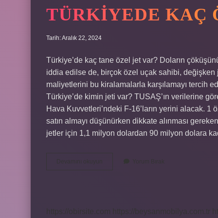
TÜRKIYEDE KAÇ 
Tarih: Aralık 22, 2024
Türkiye’de kaç tane özel jet var? Doların çöküşünün
iddia edilse de, birçok özel uçak sahibi, değişken 
maliyetlerini bu kiralamalarla karşılamayı tercih e
Türkiye’de kimin jeti var? TUSAŞ’ın verilerine göre,
Hava Kuvvetleri’ndeki F-16’ların yerini alacak. 1
satın almayı düşünürken dikkate alınması gereken bi
jetler için 1,1 milyon dolardan 90 milyon dolara 
Türkiyede
Devamını okuyun
Yorum Bırak
Kaç
Özel
Jet
Var
https://obirsite.com
https://beysanmobilya.com.tr
h