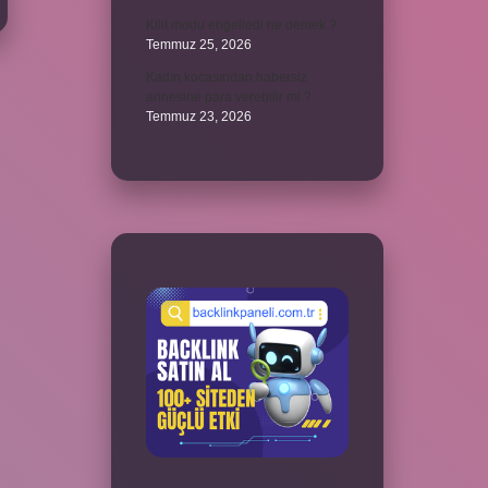
Kilit modu engelledi ne demek ?
Temmuz 25, 2026
Kadın kocasından habersiz
annesine para verebilir mi ?
Temmuz 23, 2026