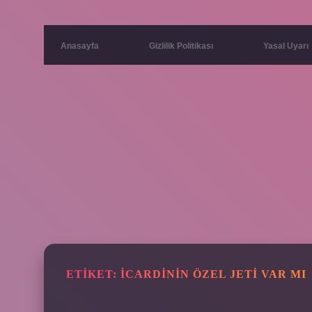
Anasayfa
Gizlilik Politikası
Yasal Uyarı
ETIKET:
İCARDININ ÖZEL JETI VAR MI