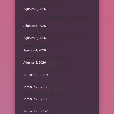
Emir buyurmak ne demek ?
Ağustos 6, 2026
Kur’an’ı baştan sona okuyup bitirmeye ne denir
?
Ağustos 6, 2026
Ay gibi gök cisimlerine verilen isim nedir ?
Ağustos 5, 2026
Barbunya kaç dakika haşlanır ?
Ağustos 4, 2026
Alüminyum kemik hastalığı nedir ?
Ağustos 4, 2026
Yeni tanışılan kıza ne hediye alınır ?
Temmuz 29, 2026
Whitney Houston sesi kaç oktav ?
Temmuz 26, 2026
Lazistan’da hangi şehirler var ?
Temmuz 25, 2026
Kilit modu engelledi ne demek ?
Temmuz 25, 2026