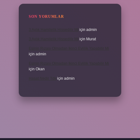
SON YORUMLAR
3 Aylık Hamilelik Hissedilir Mi
için
admin
3 Aylık Hamilelik Hissedilir Mi
için
Murat
Eşinin Rızası Olmadan Ikinci Evlilik Yapabilir Mi
için
admin
Eşinin Rızası Olmadan Ikinci Evlilik Yapabilir Mi
için
Okan
Haşat Nedir Tdk
için
admin