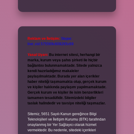
Reklam ve İletişim:
Skype:
live:.cid.575569c608265c69
Yasal Uyarı:
Bu internet sitesi, herhangi bir
marka, kurum veya şahıs şirketi ile hiçbir
bağlantısı bulunmamaktadır. Sitede yalnızca
kendi hazırladığımız makaleler
paylaşılmaktadır. Burada yer alan içerikler
haber niteliği taşımamakta olup, gerçek kurum
ve kişiler hakkında paylaşım yapılmamaktadır.
Gerçek kurum ve kişiler ile isim benzerlikleri
tamamen tesadüfidir. Sitemizdeki bilgiler
taslak halindedir ve tavsiye niteliği taşımazlar.
Sitemiz, 5651 Sayılı Kanun gereğince Bilgi
Teknolojileri ve İletişim Kurumu (BTK) tarafından
onaylanmış bir Yer Sağlayıcı olarak hizmet
vermektedir. Bu nedenle, sitedeki içerikleri