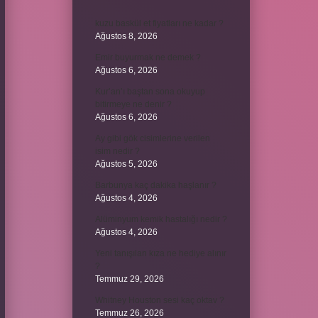
kuzu baskül et fiyatları ne kadar ?
Ağustos 8, 2026
Emir buyurmak ne demek ?
Ağustos 6, 2026
Kur’an’ı baştan sona okuyup
bitirmeye ne denir ?
Ağustos 6, 2026
Ay gibi gök cisimlerine verilen
isim nedir ?
Ağustos 5, 2026
Barbunya kaç dakika haşlanır ?
Ağustos 4, 2026
Alüminyum kemik hastalığı nedir ?
Ağustos 4, 2026
Yeni tanışılan kıza ne hediye alınır
?
Temmuz 29, 2026
Whitney Houston sesi kaç oktav ?
Temmuz 26, 2026