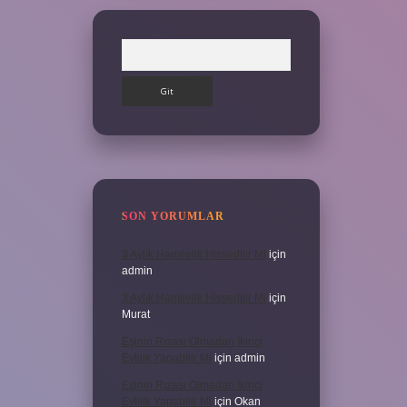
Arama
SON YORUMLAR
3 Aylık Hamilelik Hissedilir Mi
için
admin
3 Aylık Hamilelik Hissedilir Mi
için
Murat
Eşinin Rızası Olmadan Ikinci
Evlilik Yapabilir Mi
için
admin
Eşinin Rızası Olmadan Ikinci
Evlilik Yapabilir Mi
için
Okan