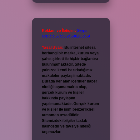
Reklam ve İletişim:
Skype:
live:.cid.575569c608265c69
Yasal Uyarı:
Bu internet sitesi,
herhangi bir marka, kurum veya
şahıs şirketi ile hiçbir bağlantısı
bulunmamaktadır. Sitede
yalnızca kendi hazırladığımız
makaleler paylaşılmaktadır.
Burada yer alan içerikler haber
niteliği taşımamakta olup,
gerçek kurum ve kişiler
hakkında paylaşım
yapılmamaktadır. Gerçek kurum
ve kişiler ile isim benzerlikleri
tamamen tesadüfidir.
Sitemizdeki bilgiler taslak
halindedir ve tavsiye niteliği
taşımazlar.