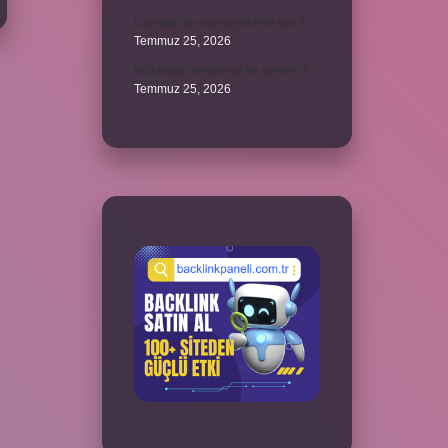
Lazistan’da hangi şehirler var ?
Temmuz 25, 2026
Kilit modu engelledi ne demek ?
Temmuz 25, 2026