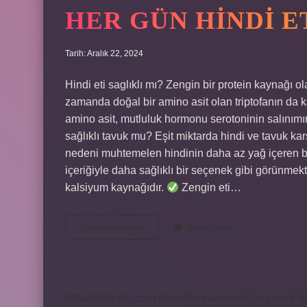
HER GÜN HINDI E
Tarih: Aralık 22, 2024
Hindi eti saglıklı mı? Zengin bir protein kaynağı ola
zamanda doğal bir amino asit olan triptofanın da
amino asit, mutluluk hormonu serotoninin salınımın
sağlıklı tavuk mu? Eşit miktarda hindi ve tavuk karş
nedeni muhtemelen hindinin daha az yağ içeren bi
içeriğiyle daha sağlıklı bir seçenek gibi görünmek
kalsiyum kaynağıdır.
Zengin eti…
Her
Devamını okuyun
Yorum Bırak
Gün
Hindi
Eti
Yenir
Mi
https://obirsite.com
https://beysanmobilya.com.tr
h