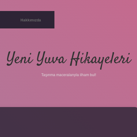
Hakkımızda
Yeni Yuva Hikayeleri
Taşınma maceralarıyla ilham bul!