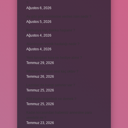
?
Ağustos 6, 2026
Ay gibi gök cisimlerine verilen isim nedir ?
Ağustos 5, 2026
Barbunya kaç dakika haşlanır ?
Ağustos 4, 2026
Alüminyum kemik hastalığı nedir ?
Ağustos 4, 2026
Yeni tanışılan kıza ne hediye alınır ?
Temmuz 29, 2026
Whitney Houston sesi kaç oktav ?
Temmuz 26, 2026
Lazistan’da hangi şehirler var ?
Temmuz 25, 2026
Kilit modu engelledi ne demek ?
Temmuz 25, 2026
Kadın kocasından habersiz annesine para
verebilir mi ?
Temmuz 23, 2026