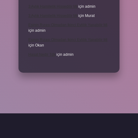
3 Aylık Hamilelik Hissedilir Mi
için
admin
3 Aylık Hamilelik Hissedilir Mi
için
Murat
Eşinin Rızası Olmadan Ikinci Evlilik Yapabilir Mi
için
admin
Eşinin Rızası Olmadan Ikinci Evlilik Yapabilir Mi
için
Okan
Haşat Nedir Tdk
için
admin
piabella