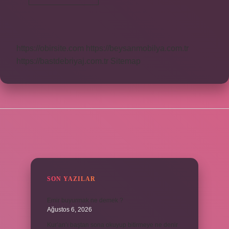
Oyunu
Nasıl
Oynanır
https://obirsite.com
https://beysanmobilya.com.tr
https://bastdebriyaj.com.tr
Sitemap
SIDEBAR
SON YAZILAR
Emir buyurmak ne demek ?
Ağustos 6, 2026
Kur’an’ı baştan sona okuyup bitirmeye ne denir