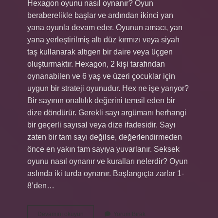
Hexagon oyunu nasıl oynanır? Oyun
beraberelikle başlar ve ardından ikinci yan
yana oyunla devam eder. Oyunun amacı, yan
yana yerleştirilmiş altı düz kırmızı veya siyah
taş kullanarak altıgen bir daire veya üçgen
oluşturmaktır. Hexagon, 2 kişi tarafından
oynanabilen ve 6 yaş ve üzeri çocuklar için
uygun bir strateji oyunudur. Hex ne işe yarıyor?
Bir sayının onaltılık değerini temsil eden bir
dize döndürür. Gerekli sayı argümanı herhangi
bir geçerli sayısal veya dize ifadesidir. Sayı
zaten bir tam sayı değilse, değerlendirmeden
önce en yakın tam sayıya yuvarlanır. Seksek
oyunu nasıl oynanır ve kuralları nelerdir? Oyun
aslında iki turda oynanır. Başlangıçta zarlar 1-
8’den…
Hex
Devamını okuyun
Yorum Bırak