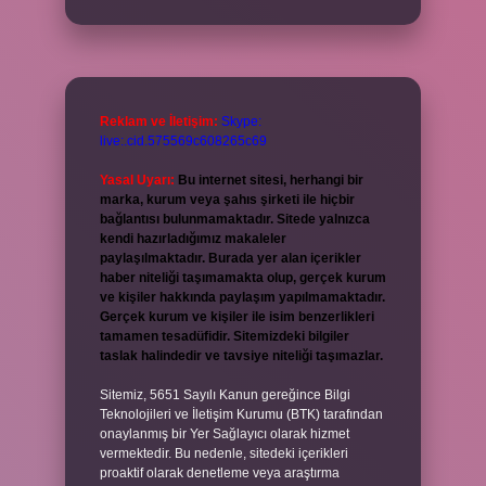
Reklam ve İletişim:
Skype:
live:.cid.575569c608265c69
Yasal Uyarı:
Bu internet sitesi, herhangi bir
marka, kurum veya şahıs şirketi ile hiçbir
bağlantısı bulunmamaktadır. Sitede yalnızca
kendi hazırladığımız makaleler
paylaşılmaktadır. Burada yer alan içerikler
haber niteliği taşımamakta olup, gerçek kurum
ve kişiler hakkında paylaşım yapılmamaktadır.
Gerçek kurum ve kişiler ile isim benzerlikleri
tamamen tesadüfidir. Sitemizdeki bilgiler
taslak halindedir ve tavsiye niteliği taşımazlar.
Sitemiz, 5651 Sayılı Kanun gereğince Bilgi
Teknolojileri ve İletişim Kurumu (BTK) tarafından
onaylanmış bir Yer Sağlayıcı olarak hizmet
vermektedir. Bu nedenle, sitedeki içerikleri
proaktif olarak denetleme veya araştırma