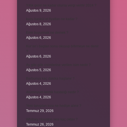
Yıllık geliri ne kadar olursa vergi verilir 2024 ?
Ağustos 9, 2026
kuzu baskül et fiyatları ne kadar ?
Ağustos 8, 2026
Emir buyurmak ne demek ?
Ağustos 6, 2026
Kur’an’ı baştan sona okuyup bitirmeye ne denir
?
Ağustos 6, 2026
Ay gibi gök cisimlerine verilen isim nedir ?
Ağustos 5, 2026
Barbunya kaç dakika haşlanır ?
Ağustos 4, 2026
Alüminyum kemik hastalığı nedir ?
Ağustos 4, 2026
Yeni tanışılan kıza ne hediye alınır ?
Temmuz 29, 2026
Whitney Houston sesi kaç oktav ?
Temmuz 26, 2026