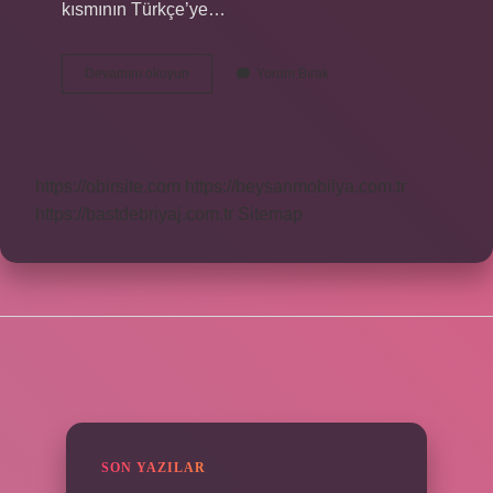
kısmının Türkçe’ye…
Afyon
Devamını okuyun
Yorum Bırak
Sakızı
Yasal
Mı
https://obirsite.com
https://beysanmobilya.com.tr
https://bastdebriyaj.com.tr
Sitemap
SIDEBAR
SON YAZILAR