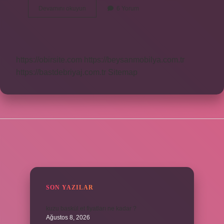
Haşat
Devamını okuyun
6 Yorum
Nedir
Tdk
https://obirsite.com
https://beysanmobilya.com.tr
https://bastdebriyaj.com.tr
Sitemap
SIDEBAR
SON YAZILAR
kuzu baskül et fiyatları ne kadar ?
Ağustos 8, 2026