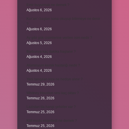
Emir buyurmak ne demek ?
Ağustos 6, 2026
Kur’an’ı baştan sona okuyup bitirmeye ne denir
?
Ağustos 6, 2026
Ay gibi gök cisimlerine verilen isim nedir ?
Ağustos 5, 2026
Barbunya kaç dakika haşlanır ?
Ağustos 4, 2026
Alüminyum kemik hastalığı nedir ?
Ağustos 4, 2026
Yeni tanışılan kıza ne hediye alınır ?
Temmuz 29, 2026
Whitney Houston sesi kaç oktav ?
Temmuz 26, 2026
Lazistan’da hangi şehirler var ?
Temmuz 25, 2026
Kilit modu engelledi ne demek ?
Temmuz 25, 2026