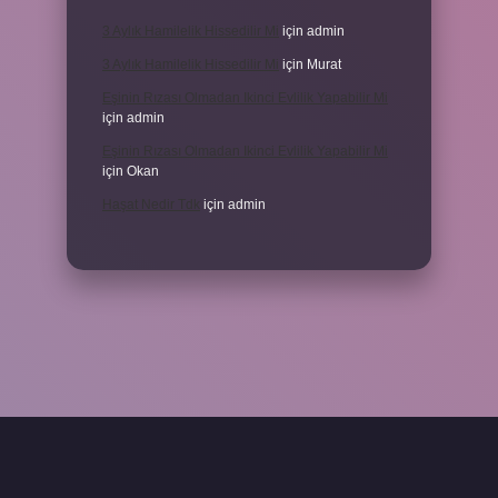
3 Aylık Hamilelik Hissedilir Mi
için
admin
3 Aylık Hamilelik Hissedilir Mi
için
Murat
Eşinin Rızası Olmadan Ikinci Evlilik Yapabilir Mi
için
admin
Eşinin Rızası Olmadan Ikinci Evlilik Yapabilir Mi
için
Okan
Haşat Nedir Tdk
için
admin
piabella