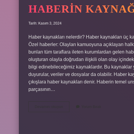
HABERIN KAYNAĞ
Tarih: Kasım 3, 2024
Haber kaynakları nelerdir? Haber kaynakları üç kate
Özel haberler: Olayları kamuoyuna açıklayan halkta
bunları tüm taraflara ileten kurumlardan gelen habe
oluşturan olayla doğrudan ilişkili olan olay içindek
bilgi edinebileceğimiz kaynaklardır. Bu kaynaklar 
duyurular, veriler ve dosyalar da olabilir. Haber ka
çıkışlara haber kaynakları denir. Haberin temel uns
parçasının…
Haberin
Devamını okuyun
Yorum Bırak
Kaynağı
Nedir