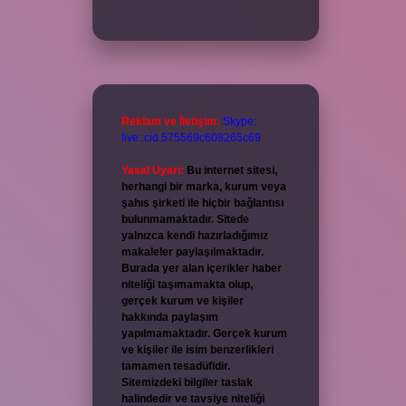
Reklam ve İletişim:
Skype:
live:.cid.575569c608265c69
Yasal Uyarı:
Bu internet sitesi,
herhangi bir marka, kurum veya
şahıs şirketi ile hiçbir bağlantısı
bulunmamaktadır. Sitede
yalnızca kendi hazırladığımız
makaleler paylaşılmaktadır.
Burada yer alan içerikler haber
niteliği taşımamakta olup,
gerçek kurum ve kişiler
hakkında paylaşım
yapılmamaktadır. Gerçek kurum
ve kişiler ile isim benzerlikleri
tamamen tesadüfidir.
Sitemizdeki bilgiler taslak
halindedir ve tavsiye niteliği