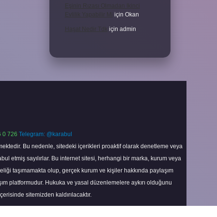
Eşinin Rızası Olmadan Ikinci
Evlilik Yapabilir Mi
için
Okan
Haşat Nedir Tdk
için
admin
 0 726
Telegram: @karabul
ektedir. Bu nedenle, sitedeki içerikleri proaktif olarak denetleme veya
 etmiş sayılırlar. Bu internet sitesi, herhangi bir marka, kurum veya
niteliği taşımamakta olup, gerçek kurum ve kişiler hakkında paylaşım
laşım platformudur. Hukuka ve yasal düzenlemelere aykırı olduğunu
içerisinde sitemizden kaldırılacaktır.
Scroll