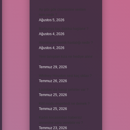
Ay gibi gök cisimlerine verilen
isim nedir ?
Ağustos 5, 2026
Barbunya kaç dakika haşlanır ?
Ağustos 4, 2026
Alüminyum kemik hastalığı nedir ?
Ağustos 4, 2026
Yeni tanışılan kıza ne hediye alınır
?
Temmuz 29, 2026
Whitney Houston sesi kaç oktav ?
Temmuz 26, 2026
Lazistan’da hangi şehirler var ?
Temmuz 25, 2026
Kilit modu engelledi ne demek ?
Temmuz 25, 2026
Kadın kocasından habersiz
annesine para verebilir mi ?
Temmuz 23, 2026