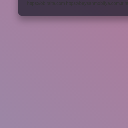
https://obirsite.com
https://beysanmobilya.com.tr
h