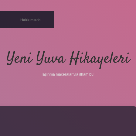
Hakkımızda
Yeni Yuva Hikayeleri
Taşınma maceralarıyla ilham bul!