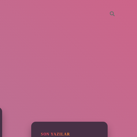
SIDEBAR
piabella
SON YAZILAR