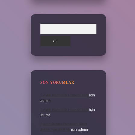
Arama
SON YORUMLAR
3 Aylık Hamilelik Hissedilir Mi
için
admin
3 Aylık Hamilelik Hissedilir Mi
için
Murat
Eşinin Rızası Olmadan Ikinci
Evlilik Yapabilir Mi
için
admin