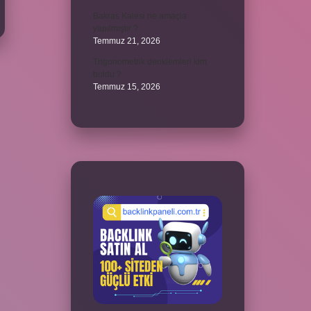
Bakras Kalesi ne amaçla
yapılmıştır ?
Temmuz 21, 2026
Trigonometrik denklemleri kim
buldu ?
Temmuz 15, 2026