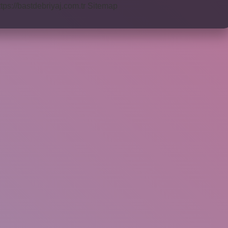
ttps://bastdebriyaj.com.tr
Sitemap