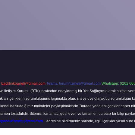
:
backlinkpaneli@gmail.com
Teams:
forumhizmeti@gmail.com
Whatsapp: 0262 606
ve İletişim Kurumu (BTK) tarafından onaylanmış bir Yer Sağlayıcı olarak hizmet verm
rı içeriklerin sorumluluğunu taşımakta olup, siteye üye olarak bu sorumluluğu kabul
a kendi hazırladığımız makaleler paylaşılmaktadır. Burada yer alan içerikler haber 
tamamen tesadüfidir. Sitemiz, kar amacı gütmeyen ve tamamen ücretsiz bir bilgi pay
nkpanelicomtr@gmail.com
adresine bildirmeniz halinde, ilgili içerikler yasal süre 