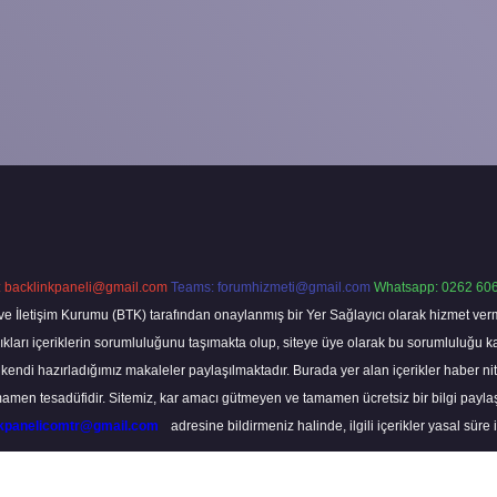
:
backlinkpaneli@gmail.com
Teams:
forumhizmeti@gmail.com
Whatsapp: 0262 606
ve İletişim Kurumu (BTK) tarafından onaylanmış bir Yer Sağlayıcı olarak hizmet verm
rı içeriklerin sorumluluğunu taşımakta olup, siteye üye olarak bu sorumluluğu kabul
a kendi hazırladığımız makaleler paylaşılmaktadır. Burada yer alan içerikler haber 
tamamen tesadüfidir. Sitemiz, kar amacı gütmeyen ve tamamen ücretsiz bir bilgi pay
nkpanelicomtr@gmail.com
adresine bildirmeniz halinde, ilgili içerikler yasal süre 