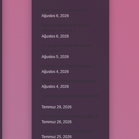
Emir buyurmak ne demek ?
Ağustos 6, 2026
Kur’an’ı baştan sona okuyup
bitirmeye ne denir ?
Ağustos 6, 2026
Ay gibi gök cisimlerine verilen
isim nedir ?
Ağustos 5, 2026
Barbunya kaç dakika haşlanır ?
Ağustos 4, 2026
Alüminyum kemik hastalığı nedir ?
Ağustos 4, 2026
Yeni tanışılan kıza ne hediye alınır
?
Temmuz 29, 2026
Whitney Houston sesi kaç oktav ?
Temmuz 26, 2026
Lazistan’da hangi şehirler var ?
Temmuz 25, 2026