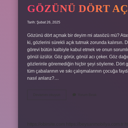
GÖZÜNÜ DÖRT AÇ
Tarih: Şubat 26, 2025
Gözünü dört açmak bir deyim mi atasözü mü? Atasöz
ki, gözlerini sürekli açık tutmak zorunda kalırsın.
görevi bütün kalbiyle kabul etmek ve onun soru
gönül üzülür. Göz görür, gönül acı çeker. Göz dağın
gözlerinle göremediğin hiçbir şeyi söyleme. Dört 
tüm çabalarının ve sıkı çalışmalarının çocuğa fa
nasıl anlarız?…
Gözünü
Devamını okuyun
Yorum Bırak
Dört
Aç
Bir
Atasözü
Mü
https://obirsite.com
https://beysanmobilya.com.tr
h