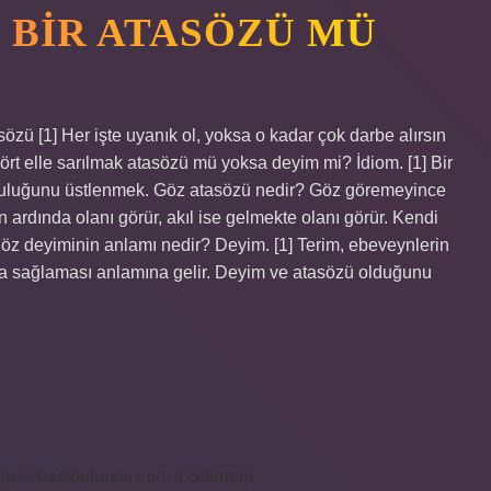
 BIR ATASÖZÜ MÜ
ü [1] Her işte uyanık ol, yoksa o kadar çok darbe alırsın
 Dört elle sarılmak atasözü mü yoksa deyim mi? İdiom. [1] Bir
mluluğunu üstlenmek. Göz atasözü nedir? Göz göremeyince
 ardında olanı görür, akıl ise gelmekte olanı görür. Kendi
göz deyiminin anlamı nedir? Deyim. [1] Terim, ebeveynlerin
yda sağlaması anlamına gelir. Deyim ve atasözü olduğunu
ttps://bastdebriyaj.com.tr
Sitemap