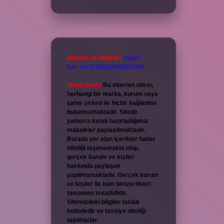
Reklam ve İletişim:
Skype:
live:.cid.575569c608265c69
Yasal Uyarı:
Bu internet sitesi,
herhangi bir marka, kurum veya
şahıs şirketi ile hiçbir bağlantısı
bulunmamaktadır. Sitede
yalnızca kendi hazırladığımız
makaleler paylaşılmaktadır.
Burada yer alan içerikler haber
niteliği taşımamakta olup,
gerçek kurum ve kişiler
hakkında paylaşım
yapılmamaktadır. Gerçek kurum
ve kişiler ile isim benzerlikleri
tamamen tesadüfidir.
Sitemizdeki bilgiler taslak
halindedir ve tavsiye niteliği
taşımazlar.