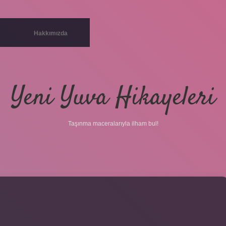
Hakkımızda
Yeni Yuva Hikayeleri
Taşınma maceralarıyla ilham bul!