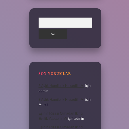
Arama
SON YORUMLAR
3 Aylık Hamilelik Hissedilir Mi
için
admin
3 Aylık Hamilelik Hissedilir Mi
için
Murat
Eşinin Rızası Olmadan Ikinci
Evlilik Yapabilir Mi
için
admin
Eşinin Rızası Olmadan Ikinci