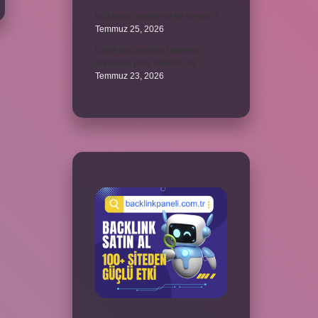
Kilit modu engelledi ne demek ?
Temmuz 25, 2026
Kadın kocasından habersiz
annesine para verebilir mi ?
Temmuz 23, 2026