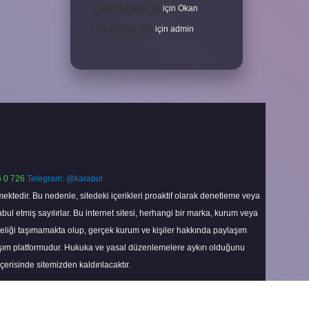
Evlilik Yapabilir Mi
için
Okan
Haşat Nedir Tdk
için
admin
 0 726
Telegram: @karabul
ektedir. Bu nedenle, sitedeki içerikleri proaktif olarak denetleme veya
 etmiş sayılırlar. Bu internet sitesi, herhangi bir marka, kurum veya
niteliği taşımamakta olup, gerçek kurum ve kişiler hakkında paylaşım
laşım platformudur. Hukuka ve yasal düzenlemelere aykırı olduğunu
içerisinde sitemizden kaldırılacaktır.
Scroll
to