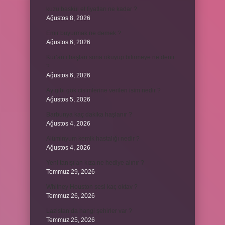
kuzu baskül et fiyatları ne kadar ?
Ağustos 8, 2026
Emir buyurmak ne demek ?
Ağustos 6, 2026
Kur’an’ı baştan sona okuyup bitirmeye ne denir
?
Ağustos 6, 2026
Ay gibi gök cisimlerine verilen isim nedir ?
Ağustos 5, 2026
Barbunya kaç dakika haşlanır ?
Ağustos 4, 2026
Alüminyum kemik hastalığı nedir ?
Ağustos 4, 2026
Yeni tanışılan kıza ne hediye alınır ?
Temmuz 29, 2026
Whitney Houston sesi kaç oktav ?
Temmuz 26, 2026
Lazistan’da hangi şehirler var ?
Temmuz 25, 2026