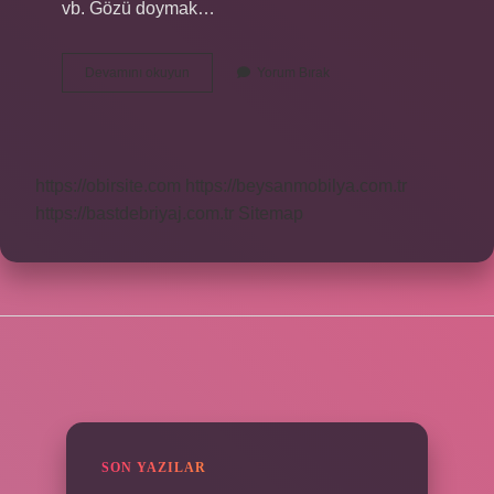
vb. Gözü doymak…
Gözleri
Devamını okuyun
Yorum Bırak
Parlamak
Bir
Deyim
Midir
https://obirsite.com
https://beysanmobilya.com.tr
https://bastdebriyaj.com.tr
Sitemap
SIDEBAR
SON YAZILAR