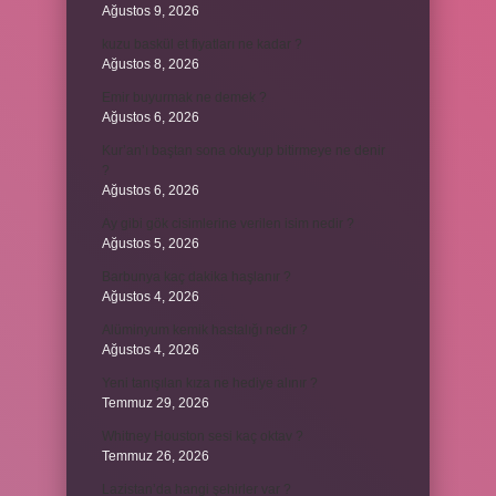
Ağustos 9, 2026
kuzu baskül et fiyatları ne kadar ?
Ağustos 8, 2026
Emir buyurmak ne demek ?
Ağustos 6, 2026
Kur’an’ı baştan sona okuyup bitirmeye ne denir
?
Ağustos 6, 2026
Ay gibi gök cisimlerine verilen isim nedir ?
Ağustos 5, 2026
Barbunya kaç dakika haşlanır ?
Ağustos 4, 2026
Alüminyum kemik hastalığı nedir ?
Ağustos 4, 2026
Yeni tanışılan kıza ne hediye alınır ?
Temmuz 29, 2026
Whitney Houston sesi kaç oktav ?
Temmuz 26, 2026
Lazistan’da hangi şehirler var ?