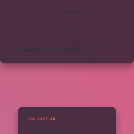
Gözünü
Devamını okuyun
Yorum Bırak
Dört
Aç
Bir
Atasözü
Mü
https://obirsite.com
https://beysanmobilya.com.tr
https://bastdebriyaj.com.tr
Sitemap
SIDEBAR
SON YAZILAR
Yıllık geliri ne kadar olursa vergi verilir 2024 ?