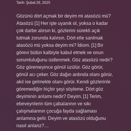
Tarih: Şubat 26, 2025
Gözünü dört açmak bir deyim mi atasözü mü?
Atasözü [1] Her işte uyanık ol, yoksa o kadar
çok darbe alırsın ki, gözlerini sürekli açık
tutmak zorunda kalırsın. Dört elle sarılmak
atasözü mü yoksa deyim mi? İdiom. [1] Bir
görevi bütün kalbiyle kabul etmek ve onun
sorumluluğunu üstlenmek. Göz atasözü nedir?
Göz göremeyince gönül üzülür. Göz görür,
gönül acı çeker. Göz dağın ardında olanı görür,
akıl ise gelmekte olanı görür. Kendi gözlerinle
göremediğin hiçbir şeyi söyleme. Dört göz
deyiminin anlamı nedir? Deyim. [1] Terim,
ebeveynlerin tüm çabalarının ve sıkı
çalışmalarının çocuğa fayda sağlaması
anlamına gelir. Deyim ve atasözü olduğunu
nasıl anlarız?…