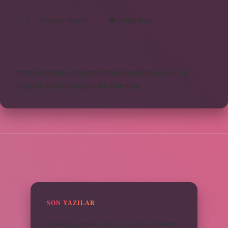
Blur
Devamını okuyun
Yorum Bırak
Xbox
Var
Mı
https://obirsite.com
https://beysanmobilya.com.tr
https://bastdebriyaj.com.tr
Sitemap
SIDEBAR
SON YAZILAR
Belediyeye girmek için hangi belgeler gereklidir