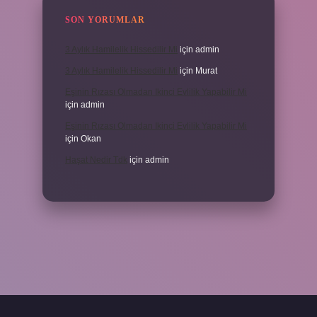
SON YORUMLAR
3 Aylık Hamilelik Hissedilir Mi
için
admin
3 Aylık Hamilelik Hissedilir Mi
için
Murat
Eşinin Rızası Olmadan Ikinci Evlilik Yapabilir Mi
için
admin
Eşinin Rızası Olmadan Ikinci Evlilik Yapabilir Mi
için
Okan
Haşat Nedir Tdk
için
admin
piabella