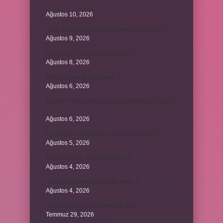
?
Ağustos 10, 2026
Yıllık geliri ne kadar olursa vergi verilir 2024 ?
Ağustos 9, 2026
kuzu baskül et fiyatları ne kadar ?
Ağustos 8, 2026
Emir buyurmak ne demek ?
Ağustos 6, 2026
Kur’an’ı baştan sona okuyup bitirmeye ne denir
?
Ağustos 6, 2026
Ay gibi gök cisimlerine verilen isim nedir ?
Ağustos 5, 2026
Barbunya kaç dakika haşlanır ?
Ağustos 4, 2026
Alüminyum kemik hastalığı nedir ?
Ağustos 4, 2026
Yeni tanışılan kıza ne hediye alınır ?
Temmuz 29, 2026