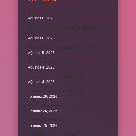
SON YAZILAR
Emir buyurmak ne demek ?
Ağustos 6, 2026
Kur’an’ı baştan sona okuyup bitirmeye ne denir
?
Ağustos 6, 2026
Ay gibi gök cisimlerine verilen isim nedir ?
Ağustos 5, 2026
Barbunya kaç dakika haşlanır ?
Ağustos 4, 2026
Alüminyum kemik hastalığı nedir ?
Ağustos 4, 2026
Yeni tanışılan kıza ne hediye alınır ?
Temmuz 29, 2026
Whitney Houston sesi kaç oktav ?
Temmuz 26, 2026
Lazistan’da hangi şehirler var ?
Temmuz 25, 2026
Kilit modu engelledi ne demek ?