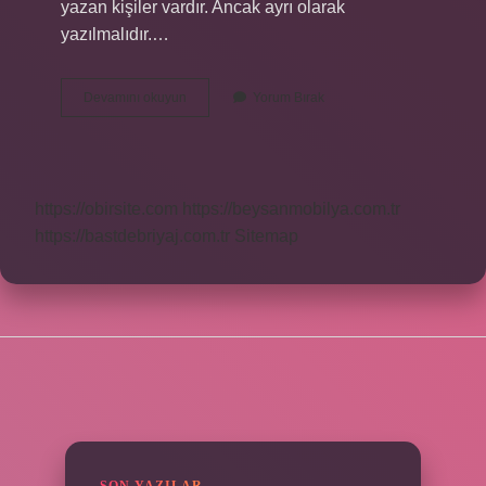
yazan kişiler vardır. Ancak ayrı olarak
yazılmalıdır.…
Baş
Devamını okuyun
Yorum Bırak
Kahramanı
Nasıl
Yazılır
Tdk
https://obirsite.com
https://beysanmobilya.com.tr
https://bastdebriyaj.com.tr
Sitemap
SIDEBAR