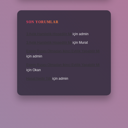
SON YORUMLAR
3 Aylık Hamilelik Hissedilir Mi
için
admin
3 Aylık Hamilelik Hissedilir Mi
için
Murat
Eşinin Rızası Olmadan Ikinci Evlilik Yapabilir Mi
için
admin
Eşinin Rızası Olmadan Ikinci Evlilik Yapabilir Mi
için
Okan
Haşat Nedir Tdk
için
admin