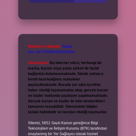
Reklam ve İletişim:
Skype:
live:.cid.575569c608265c69
Yasal Uyarı:
Bu internet sitesi, herhangi bir
marka, kurum veya şahıs şirketi ile hiçbir
bağlantısı bulunmamaktadır. Sitede yalnızca
kendi hazırladığımız makaleler
paylaşılmaktadır. Burada yer alan içerikler
haber niteliği taşımamakta olup, gerçek kurum
ve kişiler hakkında paylaşım yapılmamaktadır.
Gerçek kurum ve kişiler ile isim benzerlikleri
tamamen tesadüfidir. Sitemizdeki bilgiler
taslak halindedir ve tavsiye niteliği taşımazlar.
Sitemiz, 5651 Sayılı Kanun gereğince Bilgi
Teknolojileri ve İletişim Kurumu (BTK) tarafından
onaylanmış bir Yer Sağlayıcı olarak hizmet