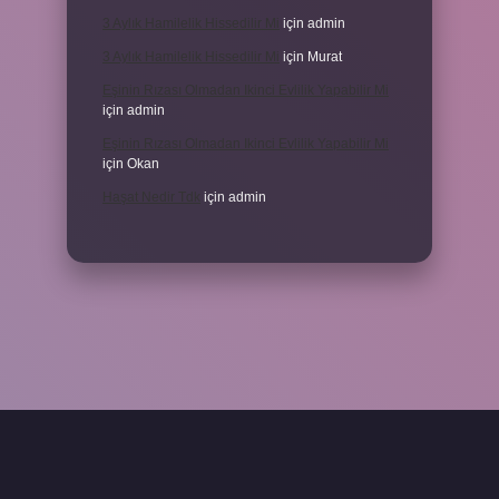
3 Aylık Hamilelik Hissedilir Mi
için
admin
3 Aylık Hamilelik Hissedilir Mi
için
Murat
Eşinin Rızası Olmadan Ikinci Evlilik Yapabilir Mi
için
admin
Eşinin Rızası Olmadan Ikinci Evlilik Yapabilir Mi
için
Okan
Haşat Nedir Tdk
için
admin
piabella