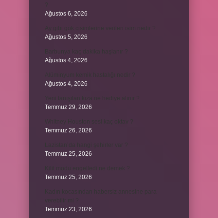
?
Ağustos 6, 2026
Ay gibi gök cisimlerine verilen isim nedir ?
Ağustos 5, 2026
Barbunya kaç dakika haşlanır ?
Ağustos 4, 2026
Alüminyum kemik hastalığı nedir ?
Ağustos 4, 2026
Yeni tanışılan kıza ne hediye alınır ?
Temmuz 29, 2026
Whitney Houston sesi kaç oktav ?
Temmuz 26, 2026
Lazistan’da hangi şehirler var ?
Temmuz 25, 2026
Kilit modu engelledi ne demek ?
Temmuz 25, 2026
Kadın kocasından habersiz annesine para
verebilir mi ?
Temmuz 23, 2026