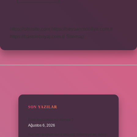
Dönemi
Ne
Yapmalı
https://obirsite.com
https://beysanmobilya.com.tr
https://bastdebriyaj.com.tr
Sitemap
SIDEBAR
SON YAZILAR
Emir buyurmak ne demek ?
Ağustos 6, 2026
Kur’an’ı baştan sona okuyup bitirmeye ne denir