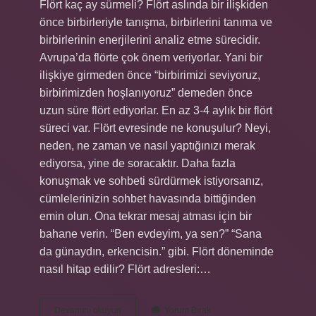
Flört kaç ay sürmeli? Flört aslında bir ilişkiden
önce birbirleriyle tanışma, birbirlerini tanıma ve
birbirlerinin enerjilerini analiz etme sürecidir.
Avrupa’da flörte çok önem veriyorlar. Yani bir
ilişkiye girmeden önce “birbirimizi seviyoruz,
birbirimizden hoşlanıyoruz” demeden önce
uzun süre flört ediyorlar. En az 3-4 aylık bir flört
süreci var. Flört evresinde ne konuşulur? Neyi,
neden, ne zaman ve nasıl yaptığınızı merak
ediyorsa, yine de soracaktır. Daha fazla
konuşmak ve sohbeti sürdürmek istiyorsanız,
cümlelerinizin sohbet havasında bittiğinden
emin olun. Ona tekrar mesaj atması için bir
bahane verin. “Ben evdeyim, ya sen?” “Sana
da günaydın, erkencisin.” gibi. Flört döneminde
nasıl hitap edilir? Flört adresleri:…
Flört
Devamını okuyun
Yorum Bırak