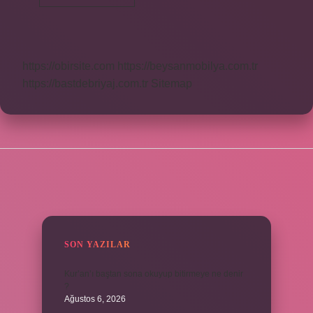
Oldu
Ne
Demek
https://obirsite.com
https://beysanmobilya.com.tr
https://bastdebriyaj.com.tr
Sitemap
SIDEBAR
SON YAZILAR
Kur’an’ı baştan sona okuyup bitirmeye ne denir
?
Ağustos 6, 2026