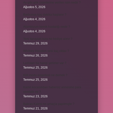
Ay gibi gök cisimlerine verilen isim nedir ?
Ağustos 5, 2026
Barbunya kaç dakika haşlanır ?
Ağustos 4, 2026
Alüminyum kemik hastalığı nedir ?
Ağustos 4, 2026
Yeni tanışılan kıza ne hediye alınır ?
Temmuz 29, 2026
Whitney Houston sesi kaç oktav ?
Temmuz 26, 2026
Lazistan’da hangi şehirler var ?
Temmuz 25, 2026
Kilit modu engelledi ne demek ?
Temmuz 25, 2026
Kadın kocasından habersiz annesine para
verebilir mi ?
Temmuz 23, 2026
Bakras Kalesi ne amaçla yapılmıştır ?
Temmuz 21, 2026