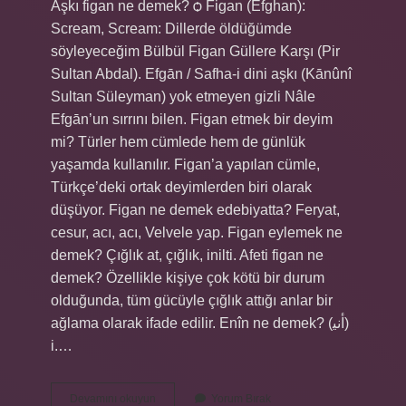
Aşkı figan ne demek? ѻ Figan (Efghan):
Scream, Scream: Dillerde öldüğümde
söyleyeceğim Bülbül Figan Güllere Karşı (Pir
Sultan Abdal). Efgān / Safha-i dini aşkı (Kānûnî
Sultan Süleyman) yok etmeyen gizli Nâle
Efgān’un sırrını bilen. Figan etmek bir deyim
mi? Türler hem cümlede hem de günlük
yaşamda kullanılır. Figan’a yapılan cümle,
Türkçe’deki ortak deyimlerden biri olarak
düşüyor. Figan ne demek edebiyatta? Feryat,
cesur, acı, acı, Velvele yap. Figan eylemek ne
demek? Çığlık at, çığlık, inilti. Afeti figan ne
demek? Özellikle kişiye çok kötü bir durum
olduğunda, tüm gücüyle çığlık attığı anlar bir
ağlama olarak ifade edilir. Enîn ne demek? (ﺃﻧﻴ)
i.…
Figan
Devamını okuyun
Yorum Bırak