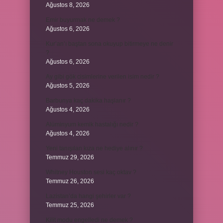
Ağustos 8, 2026
Emir buyurmak ne demek ?
Ağustos 6, 2026
Kur’an’ı baştan sona okuyup bitirmeye ne denir
?
Ağustos 6, 2026
Ay gibi gök cisimlerine verilen isim nedir ?
Ağustos 5, 2026
Barbunya kaç dakika haşlanır ?
Ağustos 4, 2026
Alüminyum kemik hastalığı nedir ?
Ağustos 4, 2026
Yeni tanışılan kıza ne hediye alınır ?
Temmuz 29, 2026
Whitney Houston sesi kaç oktav ?
Temmuz 26, 2026
Lazistan’da hangi şehirler var ?
Temmuz 25, 2026
Kilit modu engelledi ne demek ?