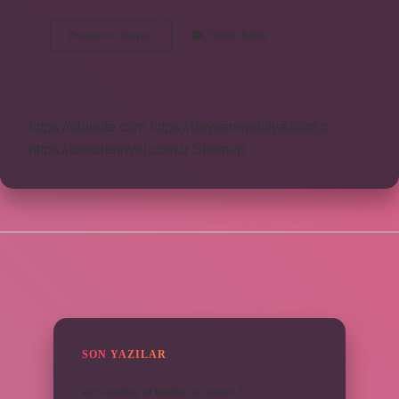
Akyaka
Devamını okuyun
Yorum Bırak
Tekne
Turları
Ne
Zaman
Başlıyor
https://obirsite.com
https://beysanmobilya.com.tr
https://bastdebriyaj.com.tr
Sitemap
SIDEBAR
SON YAZILAR
kuzu baskül et fiyatları ne kadar ?