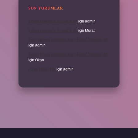
SON YORUMLAR
3 Aylık Hamilelik Hissedilir Mi
için
admin
3 Aylık Hamilelik Hissedilir Mi
için
Murat
Eşinin Rızası Olmadan Ikinci Evlilik Yapabilir Mi
için
admin
Eşinin Rızası Olmadan Ikinci Evlilik Yapabilir Mi
için
Okan
Haşat Nedir Tdk
için
admin
piabella