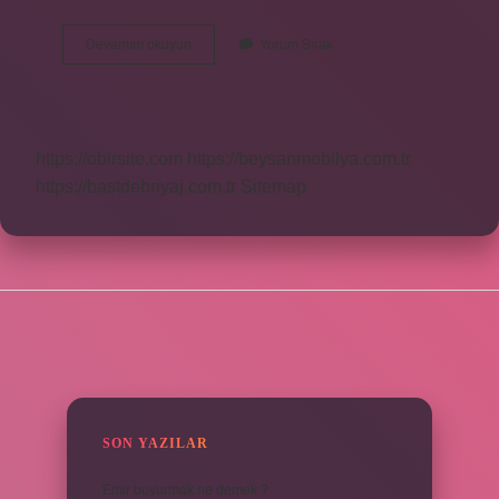
Farabide
Devamını okuyun
Yorum Bırak
Faal
Akıl
Ne
Demek
https://obirsite.com
https://beysanmobilya.com.tr
https://bastdebriyaj.com.tr
Sitemap
SIDEBAR
SON YAZILAR
Emir buyurmak ne demek ?