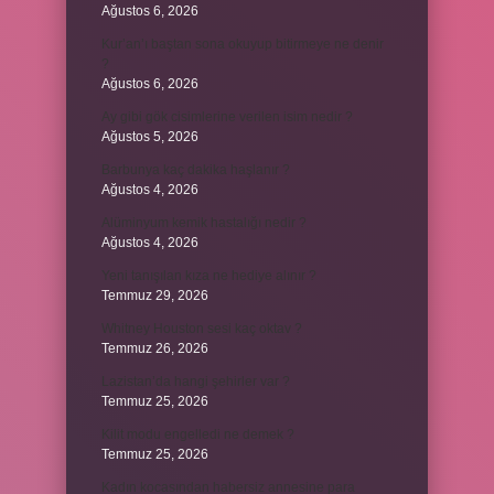
Ağustos 6, 2026
Kur’an’ı baştan sona okuyup bitirmeye ne denir
?
Ağustos 6, 2026
Ay gibi gök cisimlerine verilen isim nedir ?
Ağustos 5, 2026
Barbunya kaç dakika haşlanır ?
Ağustos 4, 2026
Alüminyum kemik hastalığı nedir ?
Ağustos 4, 2026
Yeni tanışılan kıza ne hediye alınır ?
Temmuz 29, 2026
Whitney Houston sesi kaç oktav ?
Temmuz 26, 2026
Lazistan’da hangi şehirler var ?
Temmuz 25, 2026
Kilit modu engelledi ne demek ?
Temmuz 25, 2026
Kadın kocasından habersiz annesine para