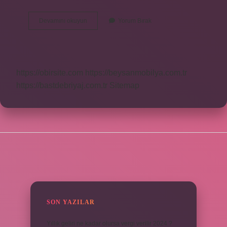
Ekspertiz
Devamını okuyun
Yorum Bırak
Nedir
Ne
Işe
Yarar
https://obirsite.com
https://beysanmobilya.com.tr
https://bastdebriyaj.com.tr
Sitemap
SIDEBAR
SON YAZILAR
Yıllık geliri ne kadar olursa vergi verilir 2024 ?