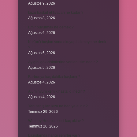
Ağustos 9, 2026
kuzu baskül et fiyatları ne kadar ?
Ağustos 8, 2026
Emir buyurmak ne demek ?
Ağustos 6, 2026
Kur’an’ı baştan sona okuyup bitirmeye ne denir
?
Ağustos 6, 2026
Ay gibi gök cisimlerine verilen isim nedir ?
Ağustos 5, 2026
Barbunya kaç dakika haşlanır ?
Ağustos 4, 2026
Alüminyum kemik hastalığı nedir ?
Ağustos 4, 2026
Yeni tanışılan kıza ne hediye alınır ?
Temmuz 29, 2026
Whitney Houston sesi kaç oktav ?
Temmuz 26, 2026
Lazistan’da hangi şehirler var ?