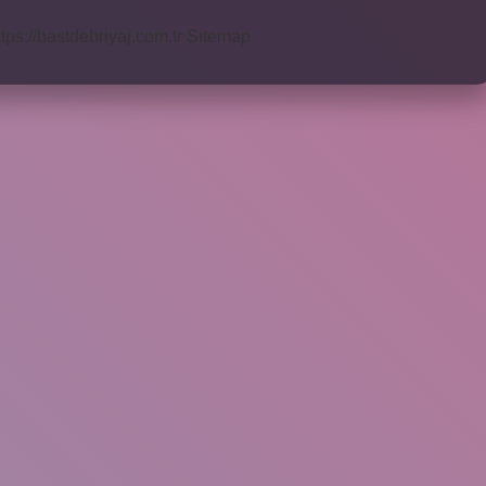
ttps://bastdebriyaj.com.tr
Sitemap