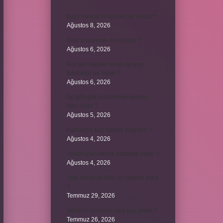
kuzu baskül et fiyatları ne kadar ?
Ağustos 8, 2026
Emir buyurmak ne demek ?
Ağustos 6, 2026
Kur’an’ı baştan sona okuyup
bitirmeye ne denir ?
Ağustos 6, 2026
Ay gibi gök cisimlerine verilen
isim nedir ?
Ağustos 5, 2026
Barbunya kaç dakika haşlanır ?
Ağustos 4, 2026
Alüminyum kemik hastalığı nedir ?
Ağustos 4, 2026
Yeni tanışılan kıza ne hediye alınır
?
Temmuz 29, 2026
Whitney Houston sesi kaç oktav ?
Temmuz 26, 2026