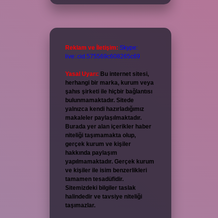
Reklam ve İletişim:
Skype:
live:.cid.575569c608265c69
Yasal Uyarı:
Bu internet sitesi,
herhangi bir marka, kurum veya
şahıs şirketi ile hiçbir bağlantısı
bulunmamaktadır. Sitede
yalnızca kendi hazırladığımız
makaleler paylaşılmaktadır.
Burada yer alan içerikler haber
niteliği taşımamakta olup,
gerçek kurum ve kişiler
hakkında paylaşım
yapılmamaktadır. Gerçek kurum
ve kişiler ile isim benzerlikleri
tamamen tesadüfidir.
Sitemizdeki bilgiler taslak
halindedir ve tavsiye niteliği
taşımazlar.