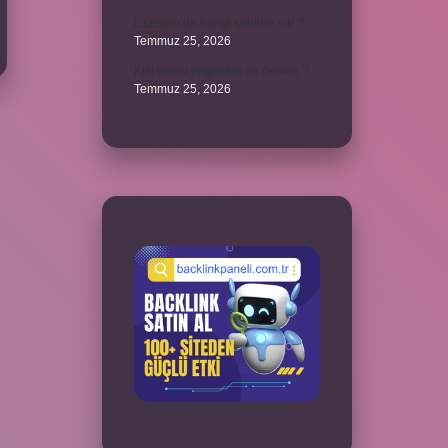
Lazistan’da hangi şehirler var ?
Temmuz 25, 2026
Kilit modu engelledi ne demek ?
Temmuz 25, 2026