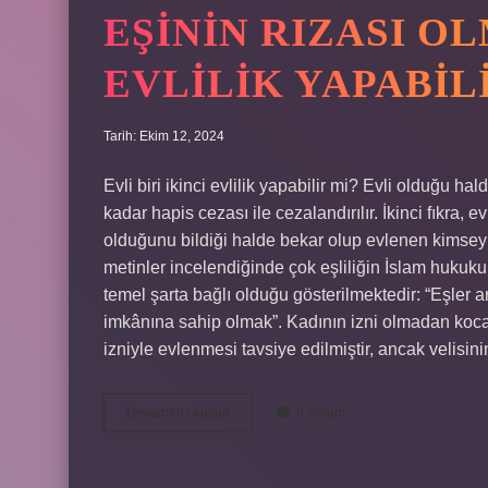
EŞININ RIZASI O
EVLILIK YAPABIL
Tarih: Ekim 12, 2024
Evli biri ikinci evlilik yapabilir mi? Evli olduğu h
kadar hapis cezası ile cezalandırılır. İkinci fıkra, e
olduğunu bildiği halde bekar olup evlenen kimseyi ce
metinler incelendiğinde çok eşliliğin İslam hukuk
temel şarta bağlı olduğu gösterilmektedir: “Eşler 
imkânına sahip olmak”. Kadının izni olmadan koca
izniyle evlenmesi tavsiye edilmiştir, ancak velisi
Eşinin
Devamını okuyun
8 Yorum
Rızası
Olmadan
Ikinci