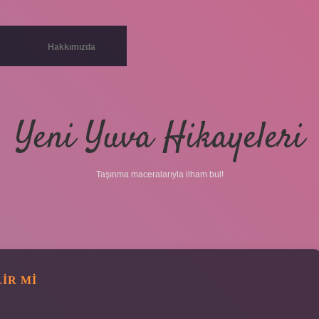
Hakkımızda
Yeni Yuva Hikayeleri
Taşınma maceralarıyla ilham bul!
IR MI