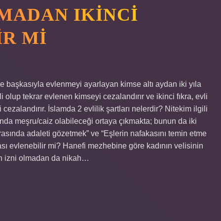
LMADAN IKINCI
IR MI
alde başkasıyla evlenmeyi ayarlayan kimse altı aydan iki yıla
vli olup tekrar evlenen kimseyi cezalandırır ve ikinci fıkra, evli
zalandırır. İslamda 2 evlilik şartları nelerdir? Nitekim ilgili
unda meşru/caiz olabileceği ortaya çıkmakta; bunun da iki
arasında adaleti gözetmek” ve “Eşlerin nafakasını temin etme
sı evlenebilir mi? Hanefi mezhebine göre kadının velisinin
nin izni olmadan da nikah…