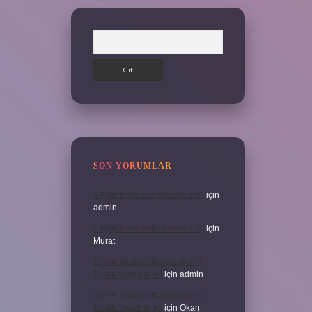
Arama
SON YORUMLAR
3 Aylık Hamilelik Hissedilir Mi
için
admin
3 Aylık Hamilelik Hissedilir Mi
için
Murat
Eşinin Rızası Olmadan Ikinci
Evlilik Yapabilir Mi
için
admin
Eşinin Rızası Olmadan Ikinci
Evlilik Yapabilir Mi
için
Okan