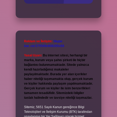
Reklam ve İletişim:
Skype:
live:.cid.575569c608265c69
Yasal Uyarı:
Bu internet sitesi, herhangi bir
marka, kurum veya şahıs şirketi ile hiçbir
bağlantısı bulunmamaktadır. Sitede yalnızca
kendi hazırladığımız makaleler
paylaşılmaktadır. Burada yer alan içerikler
haber niteliği taşımamakta olup, gerçek kurum
ve kişiler hakkında paylaşım yapılmamaktadır.
Gerçek kurum ve kişiler ile isim benzerlikleri
tamamen tesadüfidir. Sitemizdeki bilgiler
taslak halindedir ve tavsiye niteliği taşımazlar.
Sitemiz, 5651 Sayılı Kanun gereğince Bilgi
Teknolojileri ve İletişim Kurumu (BTK) tarafından
onaylanmış bir Yer Sağlayıcı olarak hizmet