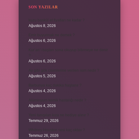
SON YAZILAR
kuzu baskül et fiyatları ne kadar ?
Ağustos 8, 2026
Emir buyurmak ne demek ?
Ağustos 6, 2026
Kur’an’ı baştan sona okuyup bitirmeye ne denir
?
Ağustos 6, 2026
Ay gibi gök cisimlerine verilen isim nedir ?
Ağustos 5, 2026
Barbunya kaç dakika haşlanır ?
Ağustos 4, 2026
Alüminyum kemik hastalığı nedir ?
Ağustos 4, 2026
Yeni tanışılan kıza ne hediye alınır ?
Temmuz 29, 2026
Whitney Houston sesi kaç oktav ?
Temmuz 26, 2026