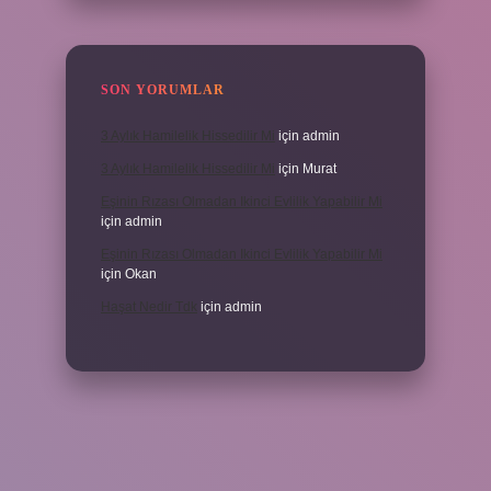
SON YORUMLAR
3 Aylık Hamilelik Hissedilir Mi
için
admin
3 Aylık Hamilelik Hissedilir Mi
için
Murat
Eşinin Rızası Olmadan Ikinci Evlilik Yapabilir Mi
için
admin
Eşinin Rızası Olmadan Ikinci Evlilik Yapabilir Mi
için
Okan
Haşat Nedir Tdk
için
admin