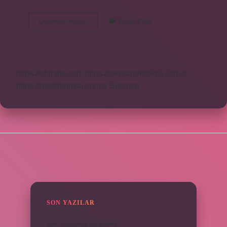
Çangal
Devamını okuyun
Yorum Bırak
Koyun
Ne
Demek
https://obirsite.com
https://beysanmobilya.com.tr
https://bastdebriyaj.com.tr
Sitemap
SIDEBAR
SON YAZILAR
Emir buyurmak ne demek ?