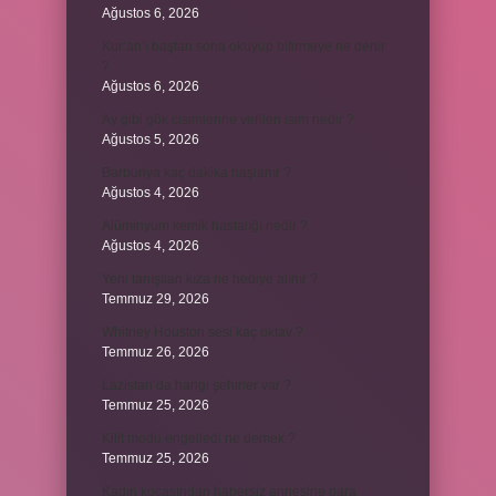
Ağustos 6, 2026
Kur’an’ı baştan sona okuyup bitirmeye ne denir
?
Ağustos 6, 2026
Ay gibi gök cisimlerine verilen isim nedir ?
Ağustos 5, 2026
Barbunya kaç dakika haşlanır ?
Ağustos 4, 2026
Alüminyum kemik hastalığı nedir ?
Ağustos 4, 2026
Yeni tanışılan kıza ne hediye alınır ?
Temmuz 29, 2026
Whitney Houston sesi kaç oktav ?
Temmuz 26, 2026
Lazistan’da hangi şehirler var ?
Temmuz 25, 2026
Kilit modu engelledi ne demek ?
Temmuz 25, 2026
Kadın kocasından habersiz annesine para