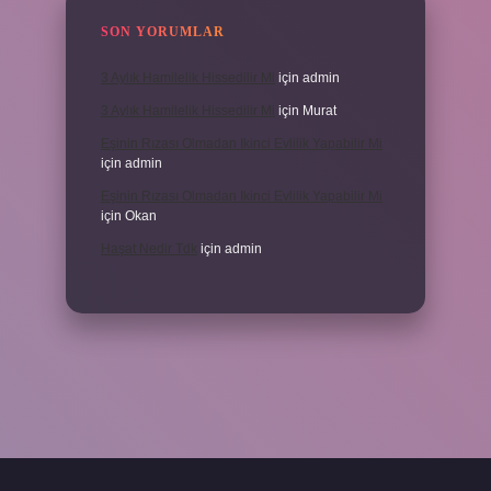
SON YORUMLAR
3 Aylık Hamilelik Hissedilir Mi
için
admin
3 Aylık Hamilelik Hissedilir Mi
için
Murat
Eşinin Rızası Olmadan Ikinci Evlilik Yapabilir Mi
için
admin
Eşinin Rızası Olmadan Ikinci Evlilik Yapabilir Mi
için
Okan
Haşat Nedir Tdk
için
admin
piabella