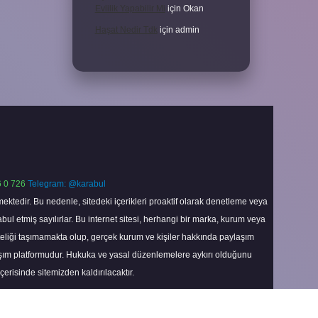
Evlilik Yapabilir Mi
için
Okan
Haşat Nedir Tdk
için
admin
 0 726
Telegram: @karabul
ektedir. Bu nedenle, sitedeki içerikleri proaktif olarak denetleme veya
 etmiş sayılırlar. Bu internet sitesi, herhangi bir marka, kurum veya
niteliği taşımamakta olup, gerçek kurum ve kişiler hakkında paylaşım
laşım platformudur. Hukuka ve yasal düzenlemelere aykırı olduğunu
içerisinde sitemizden kaldırılacaktır.
Scroll
to