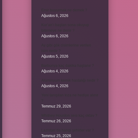
Emir buyurmak ne demek ?
Ağustos 6, 2026
Kur’an’ı baştan sona okuyup
bitirmeye ne denir ?
Ağustos 6, 2026
Ay gibi gök cisimlerine verilen
isim nedir ?
Ağustos 5, 2026
Barbunya kaç dakika haşlanır ?
Ağustos 4, 2026
Alüminyum kemik hastalığı nedir ?
Ağustos 4, 2026
Yeni tanışılan kıza ne hediye alınır
?
Temmuz 29, 2026
Whitney Houston sesi kaç oktav ?
Temmuz 26, 2026
Lazistan’da hangi şehirler var ?
Temmuz 25, 2026