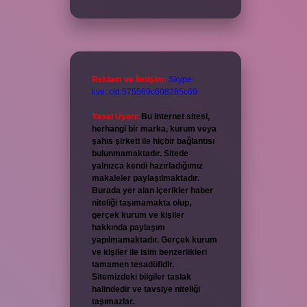
Reklam ve İletişim:
Skype:
live:.cid.575569c608265c69
Yasal Uyarı:
Bu internet sitesi,
herhangi bir marka, kurum veya
şahıs şirketi ile hiçbir bağlantısı
bulunmamaktadır. Sitede
yalnızca kendi hazırladığımız
makaleler paylaşılmaktadır.
Burada yer alan içerikler haber
niteliği taşımamakta olup,
gerçek kurum ve kişiler
hakkında paylaşım
yapılmamaktadır. Gerçek kurum
ve kişiler ile isim benzerlikleri
tamamen tesadüfidir.
Sitemizdeki bilgiler taslak
halindedir ve tavsiye niteliği
taşımazlar.