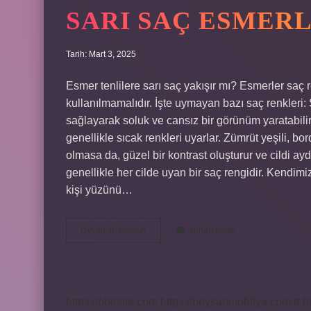
SARI SAÇ ESMERL
Tarih: Mart 3, 2025
Esmer tenlilere sarı saç yakışır mı? Esmerler saç r
kullanılmamalıdır. İşte uymayan bazı saç renkleri: 
sağlayarak soluk ve cansız bir görünüm yaratabilir
genellikle sıcak renkleri uyarlar. Zümrüt yeşili, bo
olmasa da, güzel bir kontrast oluşturur ve cildi ayd
genellikle her cilde uyan bir saç rengidir. Kendimi
kişi yüzünü…
Sarı
Devamını okuyun
Yorum Bırak
Saç
Esmerlere
Yakışır
Mı
https://obirsite.com
https://beysanmobilya.com.tr
h