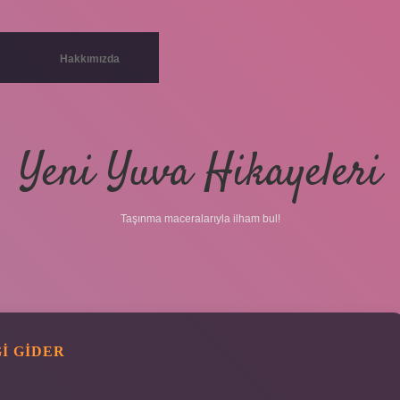
Hakkımızda
Yeni Yuva Hikayeleri
Taşınma maceralarıyla ilham bul!
I GIDER