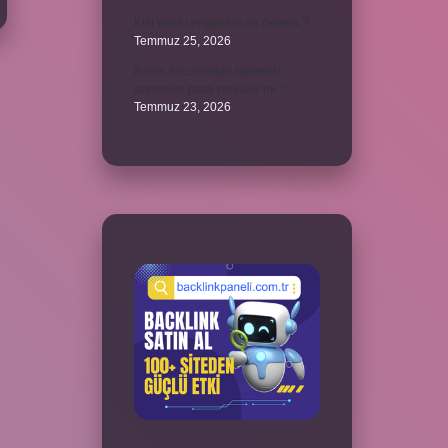
Kilit modu engelledi ne demek ?
Temmuz 25, 2026
Kadın kocasından habersiz
annesine para verebilir mi ?
Temmuz 23, 2026