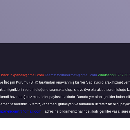
:
backlinkpaneli@gmail.com
Teams:
forumhizmeti@gmail.com
Whatsapp: 0262 606
ve İletişim Kurumu (BTK) tarafından onaylanmış bir Yer Sağlayıcı olarak hizmet verm
rı içeriklerin sorumluluğunu taşımakta olup, siteye üye olarak bu sorumluluğu kabul
a kendi hazırladığımız makaleler paylaşılmaktadır. Burada yer alan içerikler haber 
tamamen tesadüfidir. Sitemiz, kar amacı gütmeyen ve tamamen ücretsiz bir bilgi pay
nkpanelicomtr@gmail.com
adresine bildirmeniz halinde, ilgili içerikler yasal süre 