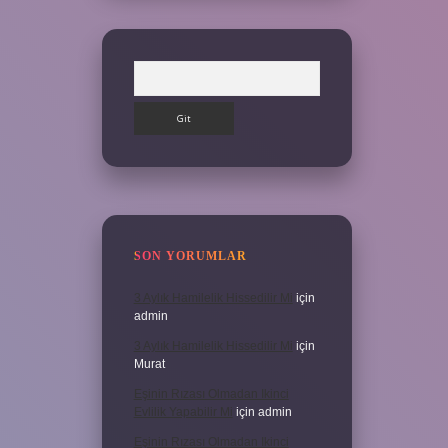
Arama
SON YORUMLAR
3 Aylık Hamilelik Hissedilir Mi
için
admin
3 Aylık Hamilelik Hissedilir Mi
için
Murat
Eşinin Rızası Olmadan Ikinci
Evlilik Yapabilir Mi
için
admin
Eşinin Rızası Olmadan Ikinci